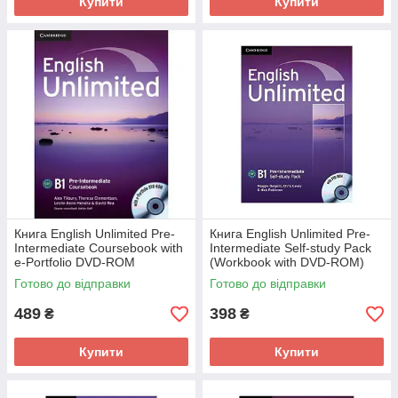
Купити
Купити
Книга English Unlimited Pre-
Книга English Unlimited Pre-
Intermediate Coursebook with
Intermediate Self-study Pack
e-Portfolio DVD-ROM
(Workbook with DVD-ROM)
(9780521697774) Cambridge
(9780521697781) Cambridge
Готово до відправки
Готово до відправки
University Press
University Press
489
398
₴
₴
Купити
Купити