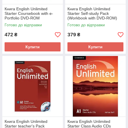
Книга English Unlimited
Книга English Unlimited
Starter Coursebook with e-
Starter Self-study Pack
Portfolio DVD-ROM
(Workbook with DVD-ROM)
(9780521726337) Cambridge
(9780521726344) Cambridge
Готово до відправки
Готово до відправки
University Press
University Press
472
379
₴
₴
Купити
Купити
Книга English Unlimited
Книга English Unlimited
Starter teacher's Pack
Starter Class Audio CDs