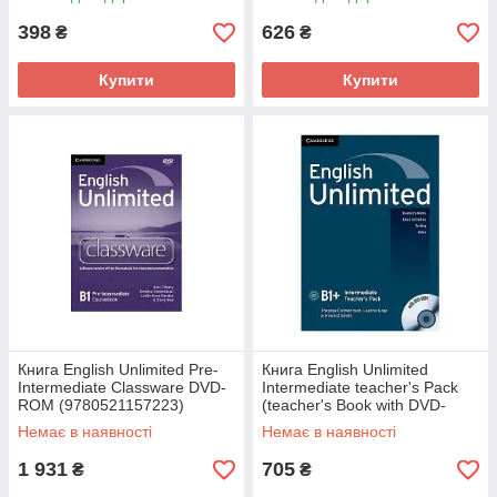
University Press
398
626
₴
₴
Купити
Купити
Книга English Unlimited Pre-
Книга English Unlimited
Intermediate Classware DVD-
Intermediate teacher's Pack
ROM (9780521157223)
(teacher's Book with DVD-
Cambridge University Press
ROM) (9780521157179)
Немає в наявності
Немає в наявності
Cambridge University Press
1 931
705
₴
₴