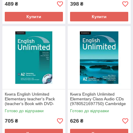
489
398
₴
₴
Купити
Купити
Книга English Unlimited
Книга English Unlimited
Elementary teacher's Pack
Elementary Class Audio CDs
(teacher's Book with DVD-
(9780521697750) Cambridge
ROM) (9780521697767)
University Press
Готово до відправки
Готово до відправки
Cambridge University Press
705
626
₴
₴