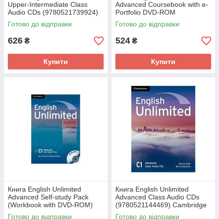
Upper-Intermediate Class
Advanced Coursebook with e-
Audio CDs (9780521739924)
Portfolio DVD-ROM
Cambridge University Press
(9780521144452) Cambridge
Готово до відправки
Готово до відправки
University Press
626
524
₴
₴
Купити
Купити
Книга English Unlimited
Книга English Unlimited
Advanced Self-study Pack
Advanced Class Audio CDs
(Workbook with DVD-ROM)
(9780521144469) Cambridge
(9780521169738) Cambridge
University Press
Готово до відправки
Готово до відправки