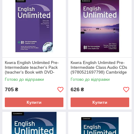
Книга English Unlimited Pre-
Книга English Unlimited Pre-
Intermediate teacher's Pack
Intermediate Class Audio CDs
(teacher's Book with DVD-
(9780521697798) Cambridge
ROM) (9780521697804)
University Press
Готово до відправки
Готово до відправки
Cambridge University Press
705
626
₴
₴
Купити
Купити