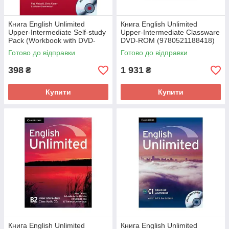
Книга English Unlimited
Книга English Unlimited
Upper-Intermediate Self-study
Upper-Intermediate Classware
Pack (Workbook with DVD-
DVD-ROM (9780521188418)
ROM) (9780521169714)
Cambridge University Press
Готово до відправки
Готово до відправки
Cambridge University Press
398
1 931
₴
₴
Купити
Купити
Книга English Unlimited
Книга English Unlimited