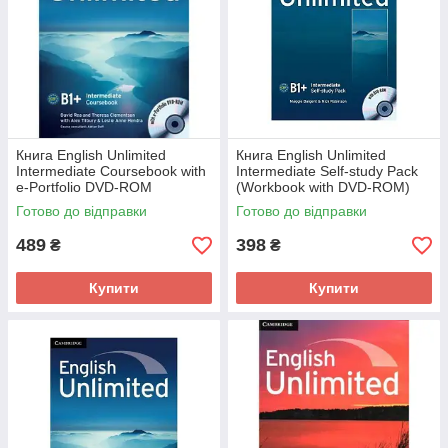
Книга English Unlimited
Книга English Unlimited
Intermediate Coursebook with
Intermediate Self-study Pack
e-Portfolio DVD-ROM
(Workbook with DVD-ROM)
(9780521739894) Cambridge
(9780521151825) Cambridge
Готово до відправки
Готово до відправки
University Press
University Press
489
398
₴
₴
Купити
Купити