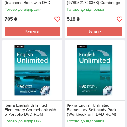
(teacher's Book with DVD-
(9780521726368) Cambridge
ROM) (9780521726382)
University Press
Готово до відправки
Готово до відправки
Cambridge University Press
705
518
₴
₴
Купити
Купити
Книга English Unlimited
Книга English Unlimited
Elementary Coursebook with
Elementary Self-study Pack
e-Portfolio DVD-ROM
(Workbook with DVD-ROM)
(9780521697729) Cambridge
(9780521697743) Cambridge
Готово до відправки
Готово до відправки
University Press
University Press