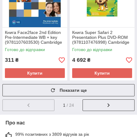
Книга Face2face 2nd Edition
Книга Super Safari 2
Pre-Intermediate WB + key
Presentation Plus DVD-ROM
(9781107603530) Cambridge
(9781107476998) Cambridge
University Press
University Press
Готово до відправки
Готово до відправки
311
4 692
₴
₴
Купити
Купити
Показати ще
1
/ 24
Про нас
99% позитивних з 3809 відгуків за рік