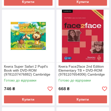
Купити
Купити
Книга Super Safari 2 Pupil's
Книга Face2face 2nd Edition
Book with DVD-ROM
Elementary TB + DVD-ROM
(9781107476882) Cambridge
(9781107654006) Cambridge
University Press
University Press
Готово до відправки
Готово до відправки
746
668
₴
₴
Купити
Купити