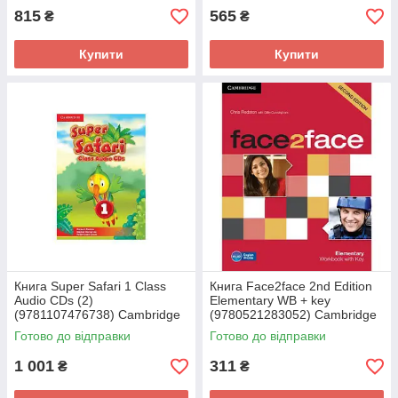
815
565
₴
₴
Купити
Купити
Книга Super Safari 1 Class
Книга Face2face 2nd Edition
Audio CDs (2)
Elementary WB + key
(9781107476738) Cambridge
(9780521283052) Cambridge
University Press
University Press
Готово до відправки
Готово до відправки
1 001
311
₴
₴