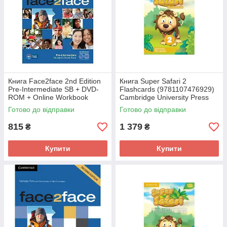
Книга Face2face 2nd Edition
Книга Super Safari 2
Pre-Intermediate SB + DVD-
Flashcards (9781107476929)
ROM + Online Workbook
Cambridge University Press
(9781139566582) Cambridge
Готово до відправки
Готово до відправки
University Press
815
1 379
₴
₴
Купити
Купити