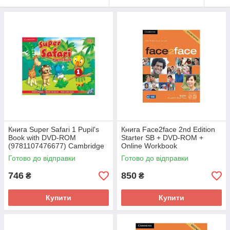
Книга Super Safari 1 Pupil's
Книга Face2face 2nd Edition
Book with DVD-ROM
Starter SB + DVD-ROM +
(9781107476677) Cambridge
Online Workbook
University Press
(9781107622685) Cambridge
Готово до відправки
Готово до відправки
University Press
746
850
₴
₴
Купити
Купити