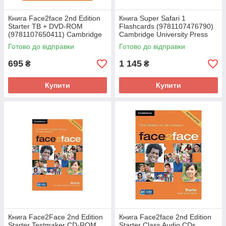
Книга Face2face 2nd Edition
Книга Super Safari 1
Starter TB + DVD-ROM
Flashcards (9781107476790)
(9781107650411) Cambridge
Cambridge University Press
University Press
Готово до відправки
Готово до відправки
695
1 145
₴
₴
Купити
Купити
Книга Face2Face 2nd Edition
Книга Face2face 2nd Edition
Starter Testmaker CD-ROM
Starter Class Audio CDs