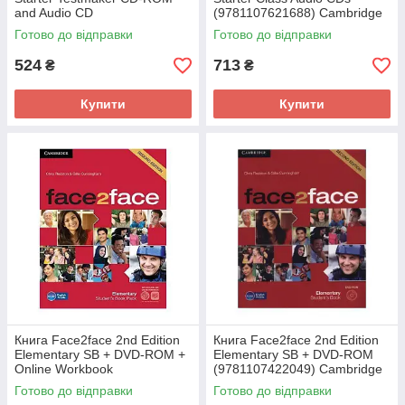
and Audio CD
(9781107621688) Cambridge
(9781107614734) Cambridge
University Press
Готово до відправки
Готово до відправки
University Press
524
713
₴
₴
Купити
Купити
Книга Face2face 2nd Edition
Книга Face2face 2nd Edition
Elementary SB + DVD-ROM +
Elementary SB + DVD-ROM
Online Workbook
(9781107422049) Cambridge
(9781139566537) Cambridge
University Press
Готово до відправки
Готово до відправки
University Press