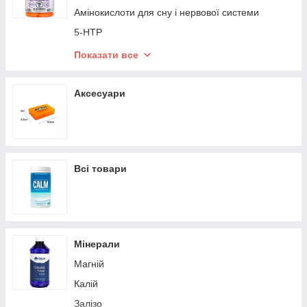
Амінокислоти для сну і нервової системи
5-HTP
Таурин
Показати все
BCAA
Аксесуари
Всі товари
Мінерали
Магній
Калій
Залізо