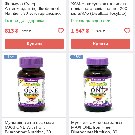
Формула Супер
SAM-e (дисульфат тозилат)
Антиоксидантів, Bluebonnet
повільного вивільнення, 200
Nutrition, 30 вегетаріанських
мг, SAMe (Disulfate Tosylate),
капсул
Natural Factors, 60 таблеток
Готово до відправки
Готово до відправки
813
1 547
₴
₴
956 ₴
1 820 ₴
Купити
Купити
–15%
–15%
Мультивітаміни c залізом,
Мультивітаміни без заліза,
MAXI ONE With Iron,
MAXI ONE Iron Free,
Bluebonnet Nutrition, 30
Bluebonnet Nutrition, 30