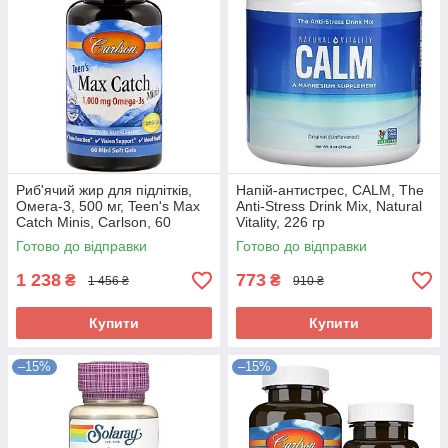
Риб'ячий жир для підлітків,
Напій-антистрес, CALM, The
Омега-3, 500 мг, Teen's Max
Anti-Stress Drink Mix, Natural
Catch Minis, Carlson, 60
Vitality, 226 гр
желатинових міні капсул
Готово до відправки
Готово до відправки
1 238
773
₴
₴
1 456 ₴
910 ₴
Купити
Купити
–15%
–15%