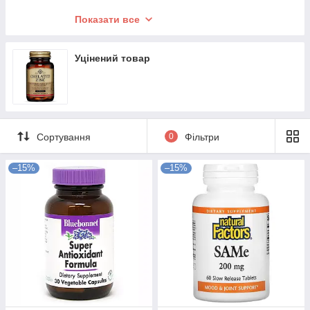
Цинк
Показати все
Кальцій
Селен
Уцінений товар
Мiдь
Хром
Ванадій
Сортування
0
Фільтри
Марганець
–15%
–15%