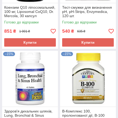
Коензим Q10 ліпосомальний,
Тест-смужки для визначення
100 мг, Liposomal CoQ10, Dr.
pH, pH-Strips, Enzymedica,
Mercola, 30 капсул
120 шт.
Готово до відправки
Готово до відправки
851
540
₴
₴
1 001 ₴
635 ₴
Купити
Купити
–15%
–15%
Здоров'я дихальних шляхів,
B-Комплекс 100,
Lung, Bronchial & Sinus
пролонгованої дії, B-100