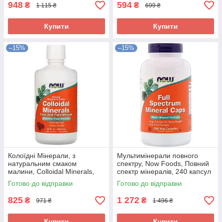
948
594
₴
₴
1 115 ₴
699 ₴
Купити
Купити
–15%
–15%
Колоїдні Мінерали, з
Мультимінерали повного
натуральним смаком
спектру, Now Foods, Повний
малини, Colloidal Minerals,
спектр мінералів, 240 капсул
Now Foods, 946 мл
Готово до відправки
Готово до відправки
825
1 272
₴
₴
971 ₴
1 496 ₴
Купити
Купити