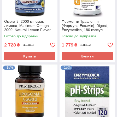
Омега-3, 2000 мг, смак
Ферменти Травлення
лимона, Maximum Omega
(Формула Ензимів), Digest,
2000, Natural Lemon Flavor,
Enzymedica, 180 капсул
Carlson, 90 желатинові
Готово до відправки
Готово до відправки
капсули
2 728
1 779
₴
₴
3 210 ₴
2 093 ₴
Купити
Купити
–15%
–15%