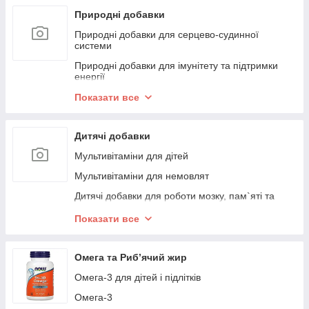
Вітаміни для підтримки енергії
Часник
Природні добавки
Вітаміни для омолодження
Природні добавки для серцево-судинної
системи
Вітаміни для лікування акне
Природні добавки для імунітету та підтримки
Вітаміни для схуднення та контролю ваги
енергії
Вітаміни для лікування герпесу
Природні добавки для травлення та детоксу
Показати все
Вітаміни для зубів та ротової порожнини
Спіруліна та Хлорела
Вітаміни для наднирників
Дитячі добавки
Суперфуди та екстракти
Вітаміни для лікування запору і геморою
Мультивітаміни для дітей
Вітаміни для зниження холестерину
Мультивітаміни для немовлят
Вітаміни для лікування варикозу
Дитячі добавки для роботи мозку, пам`яті та
концентрації
Показати все
Дитячий Кальцій, Магній, Цинк і Вітамін D3
Дитячі добавки для імунітету
Омега та Риб’ячий жир
Мультивітаміни для підлітків
Омега-3 для дітей і підлітків
Вітаміни для дітей
Омега-3
Дитячі пробіотики та травлення