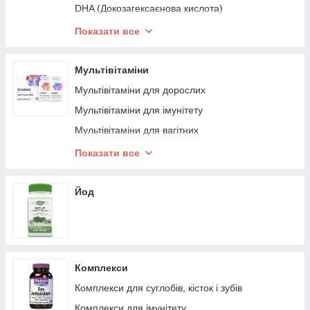
DHA (Докозагексаєнова кислота)
Вітамін С для дітей
Омега 3-6-9
Показати все
Омега-7
Омега-3 для веганов
Мультівітаміни
Лляна олія
Мультівітаміни для дорослих
Жир з печінки тріски
Мультівітаміни для імунітету
Масло криля
Мультівітаміни для вагітних
Жир лосося
Мультівітаміни 50+
Показати все
Риб`ячий жир
Мультівітаміни для жінок
Мультівітаміни для чоловіків
Йод
Комплекси
Комплекси для суглобів, кісток і зубів
Комплекси для імунітету