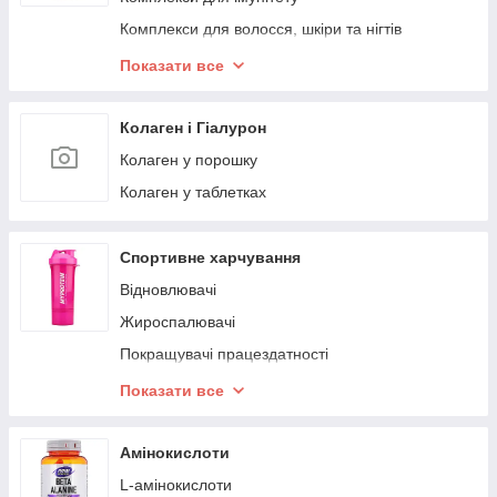
Комплекси для волосся, шкіри та нігтів
Комплекси для печінки і травлення
Показати все
Комплекси для серця
Комплекси для сну
Колаген і Гіалурон
Комплекси для нервової системи та підтримки
Колаген у порошку
енергії
Колаген у таблетках
Комплекси для схуднення та корекції ваги
Спортивне харчування
Відновлювачі
Жироспалювачі
Покращувачі працездатності
Протеїни
Показати все
Протеїнові батончики
Амінокислоти
L-амінокислоти