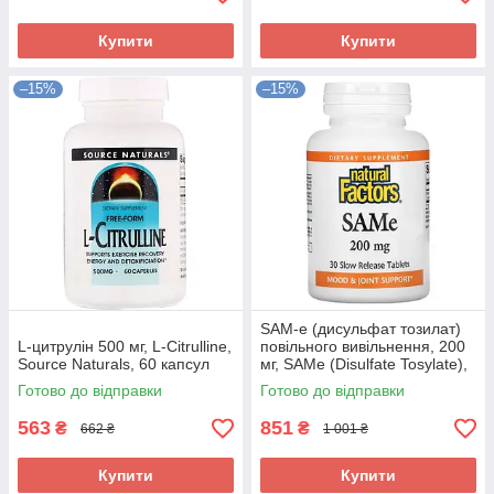
Купити
Купити
–15%
–15%
SAM-e (дисульфат тозилат)
L-цитрулін 500 мг, L-Citrulline,
повільного вивільнення, 200
Source Naturals, 60 капсул
мг, SAMe (Disulfate Tosylate),
Natural Factors, 30 таблеток
Готово до відправки
Готово до відправки
563
851
₴
₴
662 ₴
1 001 ₴
Купити
Купити