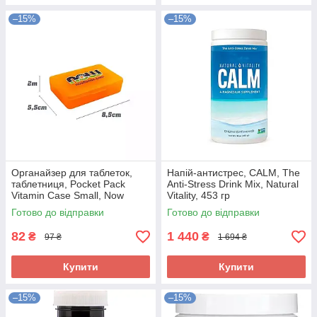
–15%
–15%
Органайзер для таблеток,
Напій-антистрес, CALM, The
таблетниця, Pocket Pack
Anti-Stress Drink Mix, Natural
Vitamin Case Small, Now
Vitality, 453 гр
Foods, 6 секцій
Готово до відправки
Готово до відправки
82
1 440
₴
₴
97 ₴
1 694 ₴
Купити
Купити
–15%
–15%