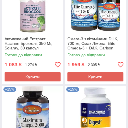
Активований Екстракт
Омега-3 з вітамінами D і K,
Насіння Брокколі, 350 Мг,
700 мг, Смак Лімона, Elite
Solaray, 30 капсул
Omega-3 + D&K, Carlson,
60+30 гелевих капсул
Готово до відправки
Готово до відправки
1 083
1 959
₴
₴
1 274 ₴
2 305 ₴
Купити
Купити
–15%
–15%