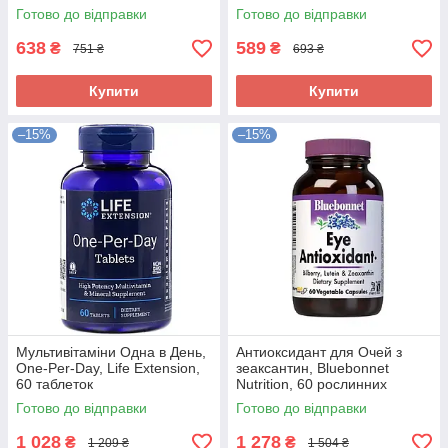
вегетаріанських капсул
вегетаріанських капсул
Готово до відправки
Готово до відправки
638
589
₴
₴
751 ₴
693 ₴
Купити
Купити
–15%
–15%
Мультивітаміни Одна в День,
Антиоксидант для Очей з
One-Per-Day, Life Extension,
зеаксантин, Bluebonnet
60 таблеток
Nutrition, 60 рослинних
капсул
Готово до відправки
Готово до відправки
1 028
1 278
₴
₴
1 209 ₴
1 504 ₴