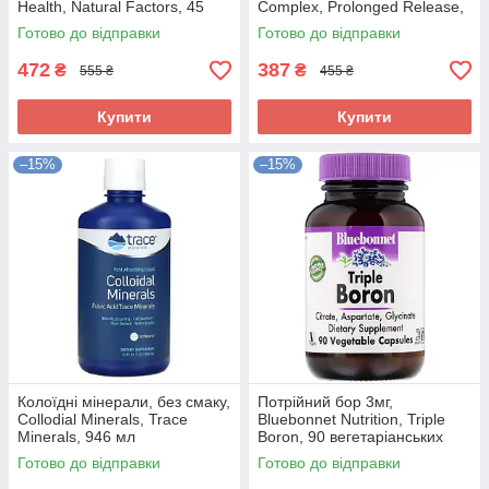
Health, Natural Factors, 45
Complex, Prolonged Release,
таблеток
21st Century, 60 таблеток
Готово до відправки
Готово до відправки
472
387
₴
₴
555 ₴
455 ₴
Купити
Купити
–15%
–15%
Колоїдні мінерали, без смаку,
Потрійний бор 3мг,
Collodial Minerals, Trace
Bluebonnet Nutrition, Triple
Minerals, 946 мл
Boron, 90 вегетаріанських
капсул
Готово до відправки
Готово до відправки