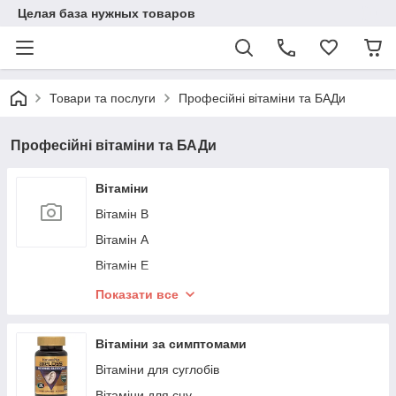
Целая база нужных товаров
Товари та послуги
Професійні вітаміни та БАДи
Професійні вітаміни та БАДи
Вітаміни
Вітамін B
Вітамін А
Вітамін Е
Вітамін D
Показати все
Вітамін С
Bітамін K
Вітаміни за симптомами
ВІтамін D3+K2
Вітаміни для суглобів
Вітаміни для сну