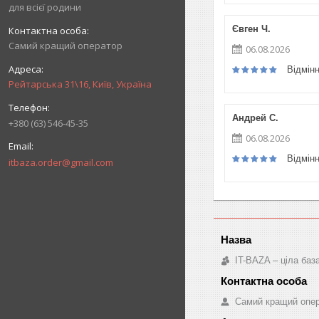
для всієї родини
Євген Ч.
Самий кращий оператор
06.08.2026
Відмін
Рейтарська 31\16, Київ, Україна
Андрей С.
+380 (63) 546-45-35
06.08.2026
Відмін
itbaza.order@gmail.com
IT-BAZA – ціла баз
Самий кращий опе