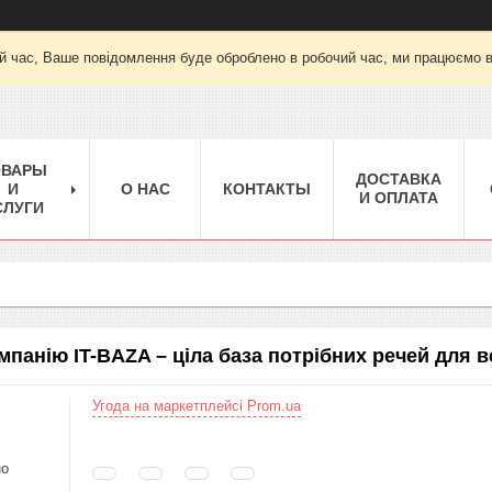
й час, Ваше повідомлення буде оброблено в робочий час, ми працюємо вт-
ОВАРЫ
ДОСТАВКА
И
О НАС
КОНТАКТЫ
И ОПЛАТА
СЛУГИ
мпанію IT-BAZA – ціла база потрібних речей для в
Угода на маркетплейсі Prom.ua
но