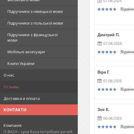
07.08.2026
Відмін
Підручники з німецької мови
Підручники з польської мови
Підручники з французької
Дмитрий П.
мови
07.08.2026
Мобільні аксесуари
Відмін
Книги України
Віра Г.
О нас
07.08.2026
Отзывы
Відмін
Доставка и оплата
Зоя К.
КОНТАКТИ
06.08.2026
Відмін
IT-BAZA – ціла база потрібних речей