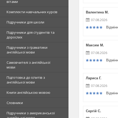
вітами
Комплекти навчальних курсів
Валентина М.
07.08.2026
Підручники для школи
Відмін
Підручники для студентів та
дорослих
Максим М.
Підручники з граматики
англійської мови
07.08.2026
Відмін
Самовчителі з англійської
мови
Підготовка до іспитів з
Лариса Г.
англійської мови
07.08.2026
Книги англійською мовою
Відмін
Словники
Сергій С.
Підручники з американської
англійської мови