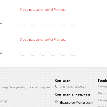
Угода на маркетплейсі Prom.ua
но
Угода на маркетплейсі Prom.ua
но
Граф
Понед
а потрібних речей для всієї родини
+380 (63) 546-45-35
Вівто
Серед
ратор
itbaza.order@gmail.com