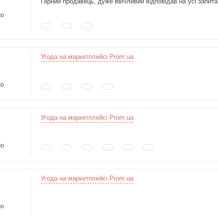
Гарний продавець, дуже ввічливий відповідав на усі запит
но
Угода на маркетплейсі Prom.ua
но
Угода на маркетплейсі Prom.ua
но
Угода на маркетплейсі Prom.ua
но