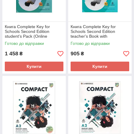
Книга Complete Key for
Книга Complete Key for
Schools Second Edition
Schools Second Edition
student's Pack (Online
teacher's Book with
Practice + Online Workbook)
Downloadable Resource Pack
Готово до відправки
Готово до відправки
(9781108539364) Cambridge
(9781108539418) Cambridge
University
1 458
905
₴
₴
Купити
Купити