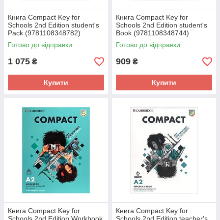
Книга Compact Key for
Книга Compact Key for
Schools 2nd Edition student's
Schools 2nd Edition student's
Pack (9781108348782)
Book (9781108348744)
Cambridge University Press
Cambridge University Press
Готово до відправки
Готово до відправки
1 075
909
₴
₴
Купити
Купити
Книга Compact Key for
Книга Compact Key for
Schools 2nd Edition Workbook
Schools 2nd Edition teacher's