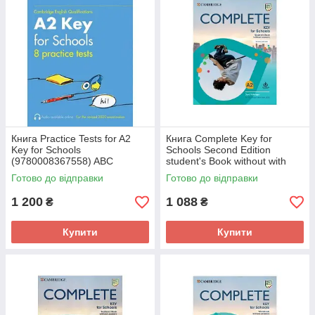
Книга Practice Tests for A2
Книга Complete Key for
Key for Schools
Schools Second Edition
(9780008367558) ABC
student's Book without with
Answers Online Practice
Готово до відправки
Готово до відправки
(9781108539333) Cambridge
1 200
1 088
₴
₴
Купити
Купити