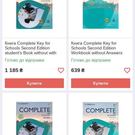
Книга Complete Key for
Книга Complete Key for
Schools Second Edition
Schools Second Edition
student's Book without with
Workbook without Answers
Answers Online Workbook
with Audio Download
Готово до відправки
Готово до відправки
(9781108539371) Cambridge
(9781108539401) Cambridge
University
1 185
639
₴
₴
Купити
Купити