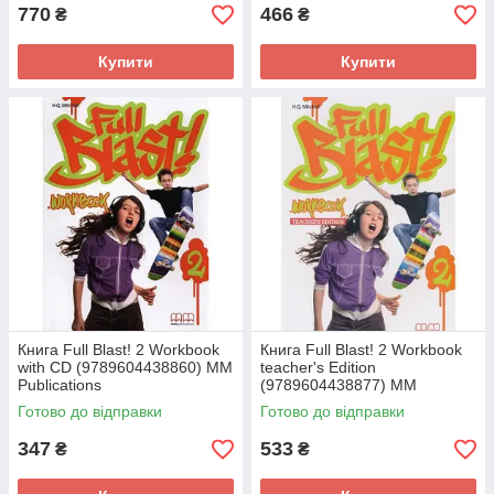
770
466
₴
₴
Купити
Купити
Книга Full Blast! 2 Workbook
Книга Full Blast! 2 Workbook
with CD (9789604438860) MM
teacher's Edition
Publications
(9789604438877) MM
Publications
Готово до відправки
Готово до відправки
347
533
₴
₴