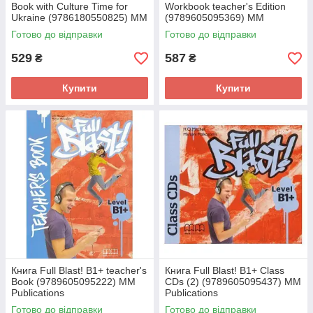
Book with Culture Time for
Workbook teacher's Edition
Ukraine (9786180550825) MM
(9789605095369) MM
Publications
Publications
Готово до відправки
Готово до відправки
529
587
₴
₴
Купити
Купити
Книга Full Blast! B1+ teacher's
Книга Full Blast! B1+ Class
Book (9789605095222) MM
CDs (2) (9789605095437) MM
Publications
Publications
Готово до відправки
Готово до відправки