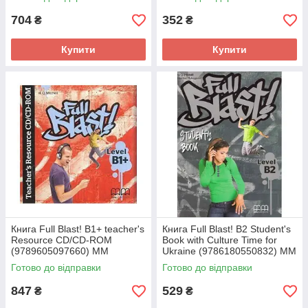
704
352
₴
₴
Купити
Купити
Книга Full Blast! B1+ teacher's
Книга Full Blast! B2 Student's
Resource CD/CD-ROM
Book with Culture Time for
(9789605097660) MM
Ukraine (9786180550832) MM
Publications
Publications
Готово до відправки
Готово до відправки
847
529
₴
₴