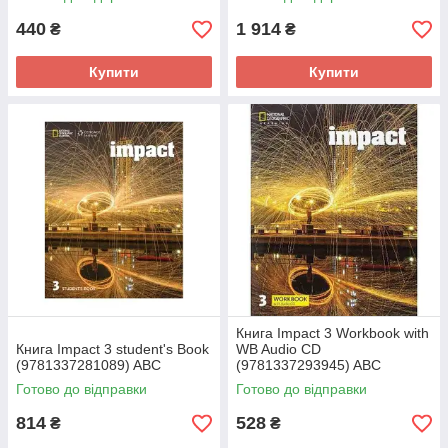
440
1 914
₴
₴
Купити
Купити
Книга Impact 3 Workbook with
Книга Impact 3 student's Book
WB Audio CD
(9781337281089) ABC
(9781337293945) ABC
Готово до відправки
Готово до відправки
814
528
₴
₴