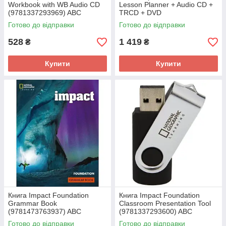
Workbook with WB Audio CD
Lesson Planner + Audio CD +
(9781337293969) ABC
TRCD + DVD
(9781337293891) ABC
Готово до відправки
Готово до відправки
528
1 419
₴
₴
Купити
Купити
Книга Impact Foundation
Книга Impact Foundation
Grammar Book
Classroom Presentation Tool
(9781473763937) ABC
(9781337293600) ABC
Готово до відправки
Готово до відправки