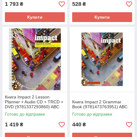
1 793
528
₴
₴
Купити
Купити
Книга Impact 2 Lesson
Planner + Audio CD + TRCD +
Книга Impact 2 Grammar
DVD (9781337293860) ABC
Book (9781473763951) ABC
Готово до відправки
Готово до відправки
1 419
440
₴
₴