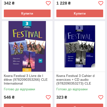
342
1 228
₴
₴
Купити
Купити
Книга Festival 3 Livre de l
Книга Festival 3 Cahier d
élève (9782090353266) CLE
exercices + CD audio
International
(9782090353273) CLE
International
Готово до відправки
Готово до відправки
546
323
₴
₴