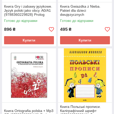
Книга Gry i zabawy językowe.
Книга Gwiazdka z Nieba.
Język polski jako obcy. A0/A1
Pakiet dla dzieci
(9788360229828) Prolog
dwujęzycznych
(9788360229781) Prolog
Готово до відправки
Готово до відправки
896
495
₴
₴
Купити
Купити
Книга Польські прописи.
Книга Ortografia polska + Mp3
Каліграфічний шрифт