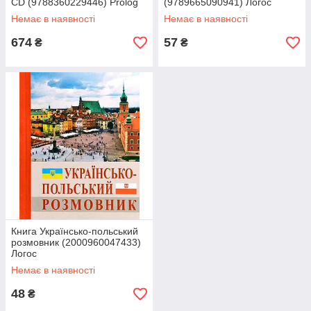
CD (9788360229446) Prolog
(9789665090941) Логос
Немає в наявності
Немає в наявності
674
57
₴
₴
Книга Українсько-польський
розмовник (2000960047433)
Логос
Немає в наявності
48
₴