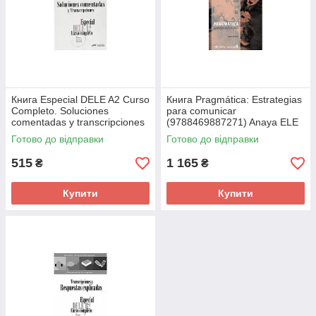
Книга Especial DELE A2 Curso
Книга Pragmática: Estrategias
Completo. Soluciones
para comunicar
comentadas y transcripciones
(9788469887271) Anaya ELE
(Edición 2020)
Готово до відправки
Готово до відправки
(9788490817209) Edelsa
515
1 165
₴
₴
Купити
Купити