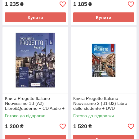
1 235
1 185
₴
₴
Купити
Купити
Книга Progetto Italiano
Книга Progetto Italiano
Nuovissimo 1B (A2)
Nuovissimo 2 (B1-B2) Libro
Libro&Quaderno + CD Audio +
dello studente + DVD
DVD (9788899358488)
(9788899358754) Edilingua
Готово до відправки
Готово до відправки
Edilingua
1 200
1 520
₴
₴