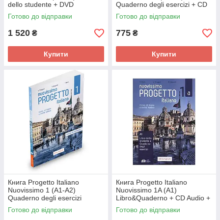
dello studente + DVD
Quaderno degli esercizi + CD
(9788899358501) Edilingua
Audio (9788899358525)
Готово до відправки
Готово до відправки
Edilingua
1 520
775
₴
₴
Купити
Купити
Книга Progetto Italiano
Книга Progetto Italiano
Nuovissimo 1 (A1-A2)
Nuovissimo 1A (A1)
Quaderno degli esercizi
Libro&Quaderno + CD Audio +
dell’insegnante + CD Audio
DVD (9788899358440)
Готово до відправки
Готово до відправки
(9788899358563) Edilingua
Edilingua