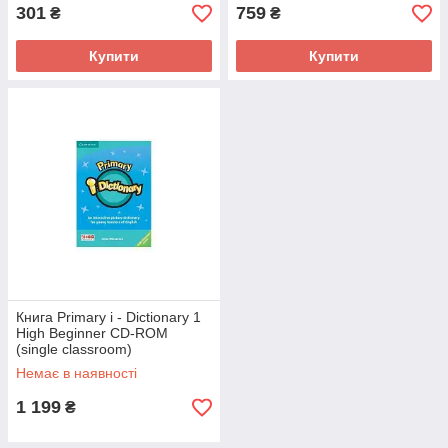
301
759
₴
₴
Купити
Купити
Книга Primary i - Dictionary 1
High Beginner CD-ROM
(single classroom)
(9780521731805) Cambridge
Немає в наявності
University Press Education
1 199
₴