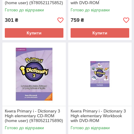
(home user) (9780521175852)
with DVD-ROM
Cambridge University Press
(9781107647893) Cambridge
Готово до відправки
Готово до відправки
Education
University Press Education
301
759
₴
₴
Купити
Купити
Книга Primary i - Dictionary 3
Книга Primary i - Dictionary 3
High elementary CD-ROM
High elementary Workbook
(home user) (9780521175890)
with DVD-ROM
Cambridge University Press
(9781107680012) Cambridge
Готово до відправки
Готово до відправки
Education
University Press Education