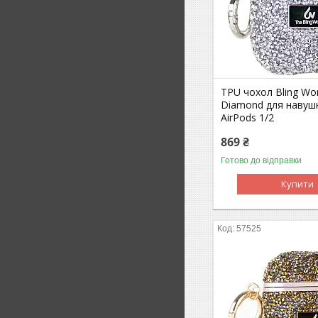
TPU чохол Bling Wor
Diamond для навуш
AirPods 1/2
869 ₴
Готово до відправки
Купити
57525