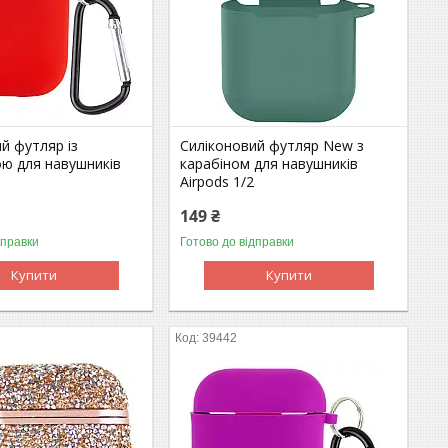
й футляр із
Силіконовий футляр New з
ою для навушників
карабіном для навушників
Airpods 1/2
149 ₴
дправки
Готово до відправки
Купити
Купити
39442