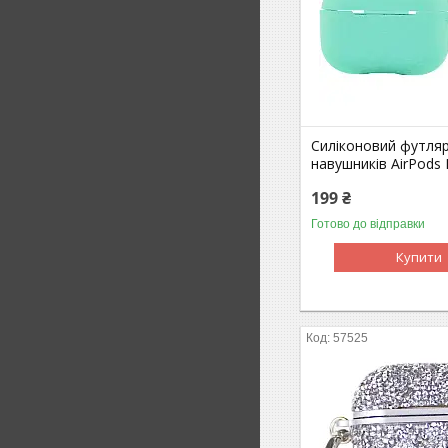
Силіконовий футляр
навушників AirPods 
199 ₴
Готово до відправки
Купити
57525