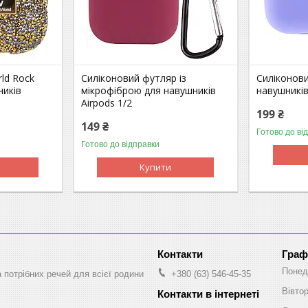
ld Rock
Силіконовий футляр із
Силіконов
ників
мікрофіброю для навушників
навушників
Airpods 1/2
199 ₴
149 ₴
Готово до ві
Готово до відправки
Купити
Граф
Понед
а потрібних речей для всієї родини
+380 (63) 546-45-35
Вівто