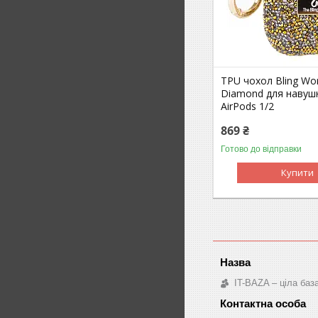
TPU чохол Bling Wor
Diamond для навуш
AirPods 1/2
869 ₴
Готово до відправки
Купити
IT-BAZA – ціла баз