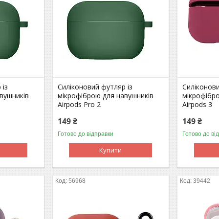
 із
Силіконовий футляр із
Силіконови
вушників
мікрофіброю для навушників
мікрофібр
Airpods Pro 2
Airpods 3
149 ₴
149 ₴
Готово до відправки
Готово до ві
Купити
56968
39442