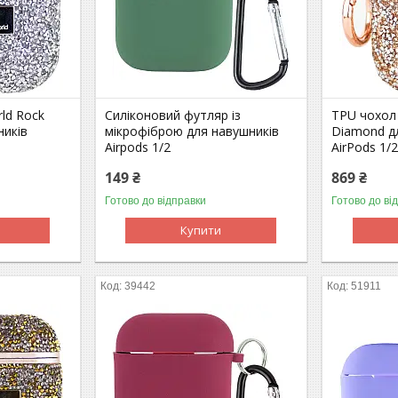
ld Rock
Силіконовий футляр із
TPU чохол 
ників
мікрофіброю для навушників
Diamond д
Airpods 1/2
AirPods 1/
149 ₴
869 ₴
Готово до відправки
Готово до ві
Купити
39442
51911