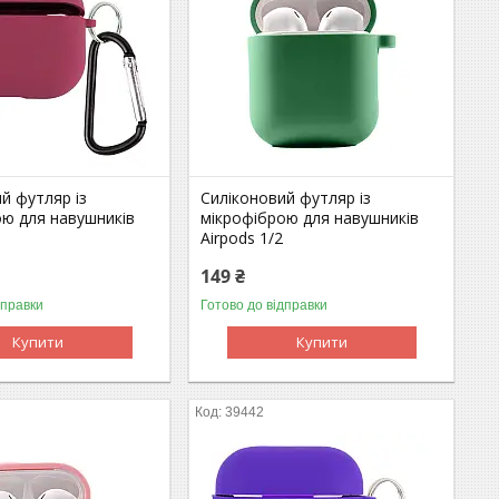
й футляр із
Силіконовий футляр із
ою для навушників
мікрофіброю для навушників
Airpods 1/2
149 ₴
дправки
Готово до відправки
Купити
Купити
39442