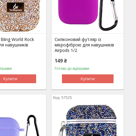
Bling World Rock
Силіконовий футляр із
ля навушників
мікрофіброю для навушників
2
Airpods 1/2
149 ₴
дправки
Готово до відправки
Купити
Купити
57525