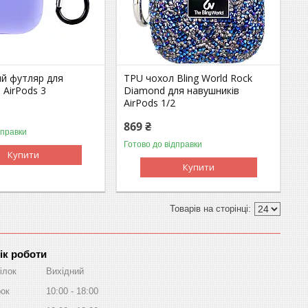
ий футляр для
TPU чохол Bling World Rock
 AirPods 3
Diamond для навушників
AirPods 1/2
869 ₴
дправки
Готово до відправки
Купити
Купити
ік роботи
ілок
Вихідний
рок
10:00
18:00