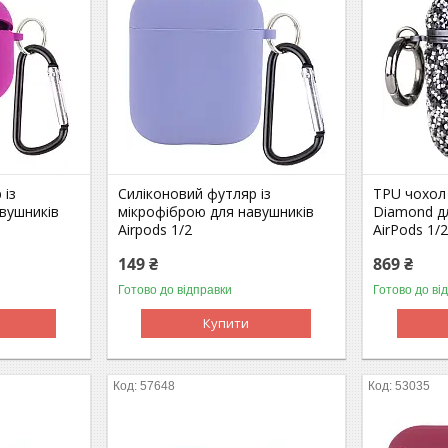
 із
Силіконовий футляр із
TPU чохол 
вушників
мікрофіброю для навушників
Diamond д
Airpods 1/2
AirPods 1/
149 ₴
869 ₴
Готово до відправки
Готово до ві
Купити
57648
53035