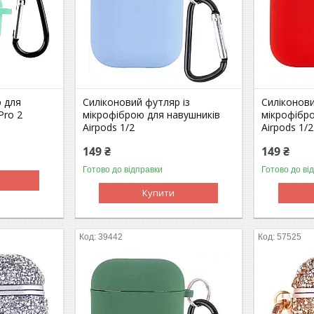
 для
Силіконовий футляр із
Силіконови
Pro 2
мікрофіброю для навушників
мікрофібр
Airpods 1/2
Airpods 1/2
149 ₴
149 ₴
Готово до відправки
Готово до ві
Купити
39442
57525