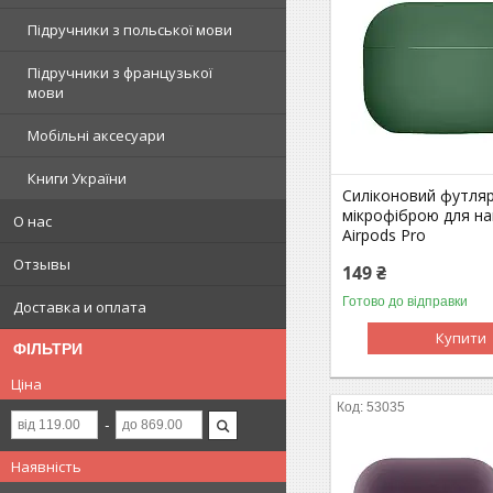
Підручники з польської мови
Підручники з французької
мови
Мобільні аксесуари
Книги України
Силіконовий футляр
мікрофіброю для на
О нас
Airpods Pro
Отзывы
149 ₴
Готово до відправки
Доставка и оплата
Купити
ФІЛЬТРИ
Ціна
53035
Наявність