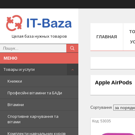
Т
Целая база нужных товаров
ГЛАВНАЯ
У
Товары и услуги
Книжки
Apple AirPods
Професійні вітаміни та БАДи
Вітаміни
Спортивне харчування та
53035
вітами
Комплекти навчальних курсів