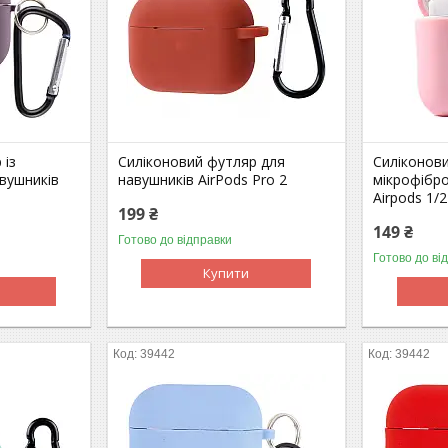
 із
Силіконовий футляр для
Силіконови
вушників
навушників AirPods Pro 2
мікрофібр
Airpods 1/2
199 ₴
149 ₴
Готово до відправки
Готово до ві
Купити
39442
39442