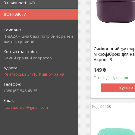
В наявності
47
КОНТАКТИ
IT-BAZA – ціла база потрібних речей
для всієї родини
Силіконовий футляр
мікрофіброю для на
Самий кращий оператор
Airpods 3
149 ₴
Рейтарська 31\16, Київ, Україна
Готово до відправки
Купити
+380 (63) 546-45-35
itbaza.order@gmail.com
56968