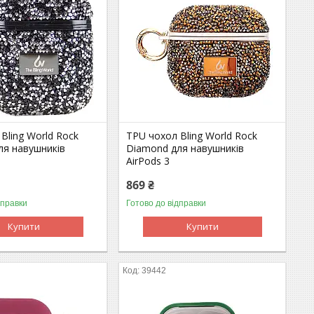
Bling World Rock
TPU чохол Bling World Rock
ля навушників
Diamond для навушників
2
AirPods 3
869 ₴
дправки
Готово до відправки
Купити
Купити
39442