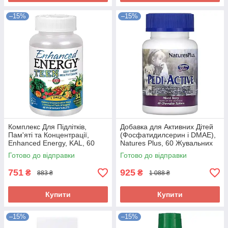
–15%
–15%
Комплекс Для Підлітків,
Добавка для Активних Дітей
Пам'яті та Концентрації,
(Фосфатидилсерин і DMAE),
Enhanced Energy, KAL, 60
Natures Plus, 60 Жувальних
вегетаріанських Таблеток
Таблеток
Готово до відправки
Готово до відправки
751
925
₴
₴
883 ₴
1 088 ₴
Купити
Купити
–15%
–15%