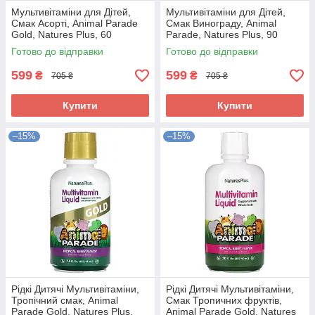
Мультивітаміни для Дітей,
Мультивітаміни для Дітей,
Смак Асорті, Animal Parade
Смак Винограду, Animal
Gold, Natures Plus, 60
Parade, Natures Plus, 90
жувальних таблеток
жувальних таблеток
Готово до відправки
Готово до відправки
599
599
₴
₴
705 ₴
705 ₴
Купити
Купити
–15%
–15%
Рідкі Дитячі Мультивітаміни,
Рідкі Дитячі Мультивітаміни,
Тропічний смак, Animal
Смак Тропичних фруктів,
Parade Gold, Natures Plus,
Animal Parade Gold, Natures