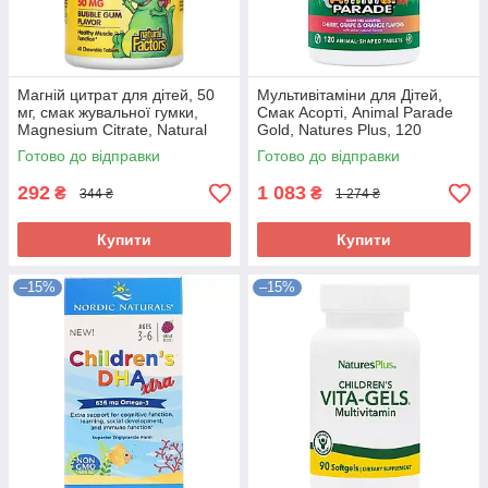
Магній цитрат для дітей, 50
Мультивітаміни для Дітей,
мг, смак жувальної гумки,
Смак Асорті, Animal Parade
Magnesium Citrate, Natural
Gold, Natures Plus, 120
Factors, 60 жувальних
жувальних таблеток
Готово до відправки
Готово до відправки
таблеток
292
1 083
₴
₴
344 ₴
1 274 ₴
Купити
Купити
–15%
–15%