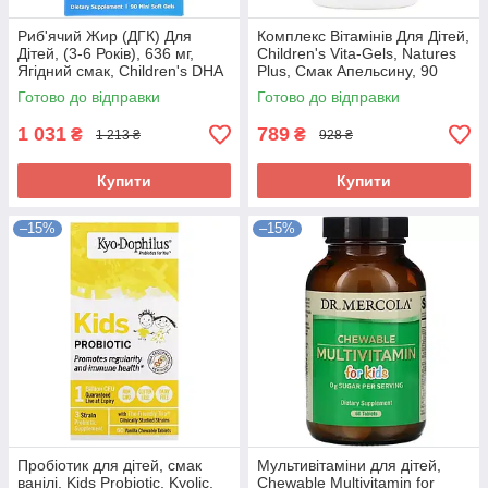
Риб'ячий Жир (ДГК) Для
Комплекс Вітамінів Для Дітей,
Дітей, (3-6 Років), 636 мг,
Children's Vita-Gels, Natures
Ягідний смак, Children's DHA
Plus, Смак Апельсину, 90
Xtra, Nordic Naturals, 90 Міні
гелевих капсул
Готово до відправки
Готово до відправки
Капсул
1 031
789
₴
₴
1 213 ₴
928 ₴
Купити
Купити
–15%
–15%
Пробіотик для дітей, смак
Мультивітаміни для дітей,
ванілі, Kids Probiotic, Kyolic,
Chewable Multivitamin for