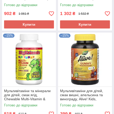
473 мл
Plus, 887 мл
Готово до відправки
Готово до відправки
902
1 302
₴
₴
1 061 ₴
1 532 ₴
Купити
Купити
–15%
–15%
Мультивітаміни та мінерали
Мультивітаміни для дітей,
для дітей, смак ягід,
смак вишні, апельсина та
Chewable Multi-Vitamin &
винограду, Alive! Kids,
Minerals, Natural Factors, 60
Gummy Multivitamin, Nature's
Готово до відправки
Готово до відправки
жувальних таблеток
Way, 60 жувальних цукерок
518
399
₴
₴
610 ₴
469 ₴