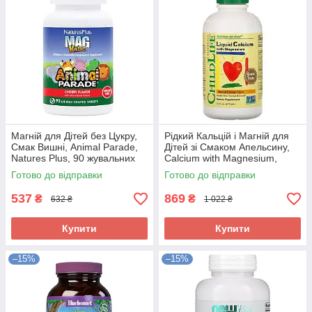
Магній для Дітей без Цукру,
Рідкий Кальцій і Магній для
Смак Вишні, Animal Parade,
Дітей зі Смаком Апельсину,
Natures Plus, 90 жувальних
Calcium with Magnesium,
таблеток
ChildLife, 473 мл
Готово до відправки
Готово до відправки
537
869
₴
₴
632 ₴
1 022 ₴
Купити
Купити
–15%
–15%