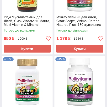
Рідкі Мультивітаміни для
Мультивітаміни для Дітей,
ДІтей, Смак Апельсин-Манго,
Смак Асорті, Animal Parade,
Multi Vitamin & Mineral,
Natures Plus, 180 жувальних
ChildLife, 237 мл
таблеток
Готово до відправки
Готово до відправки
850
1 178
₴
₴
1 000 ₴
1 386 ₴
Купити
Купити
–15%
–15%