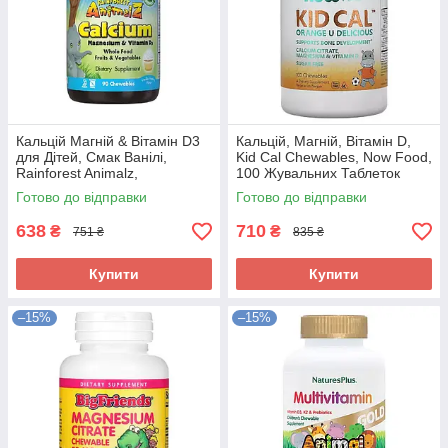
Кальцiй Магнiй & Вiтамiн D3
Кальцій, Магній, Вітамін D,
для Дітей, Смак Ванілі,
Kid Cal Chewables, Now Food,
Rainforest Animalz,
100 Жувальних Таблеток
Bluebonnet Nutrition, 90
Готово до відправки
Готово до відправки
жувальних цукерок
638
710
₴
₴
751 ₴
835 ₴
Купити
Купити
–15%
–15%