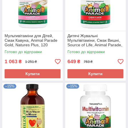
Мультивітаміни для Дітей,
Дитячі Жувальні
Смак Кавуна, Animal Parade
Мультівітаміни, Смак Вишні,
Gold, Natures Plus, 120
Source of Life, Animal Parade,
жувальних таблеток
Natures Plus, 90 жувальних
Готово до відправки
Готово до відправки
таблеток
1 063
649
₴
₴
1 251 ₴
763 ₴
Купити
Купити
–15%
–15%