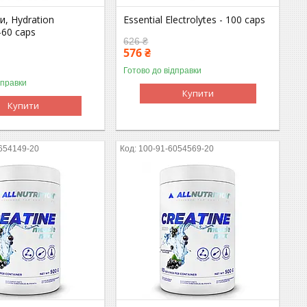
и, Hydration
Essential Electrolytes - 100 caps
 -60 caps
626 ₴
576 ₴
Готово до відправки
дправки
Купити
Купити
654149-20
100-91-6054569-20