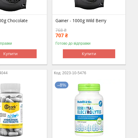
000g Chocolate
Gainer - 1000g Wild Berry
768 ₴
707 ₴
дправки
Готово до відправки
Купити
Купити
4044
2023-10-5476
–8%