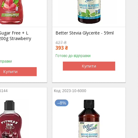
Sugar Free + L
Better Stevia Glycerite - 59ml
 200g Strawberry
427 ₴
393 ₴
Готово до відправки
дправки
Купити
Купити
5144
2023-10-6000
–8%