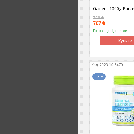
Gainer - 1000g Bana
768 ₴
707 ₴
Готово до відправки
Купити
2023-10-5479
–8%