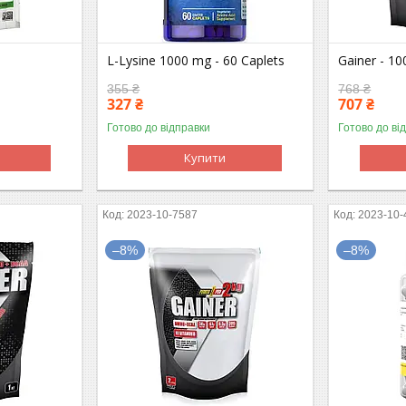
L-Lysine 1000 mg - 60 Caplets
Gainer - 1
355 ₴
768 ₴
327 ₴
707 ₴
Готово до відправки
Готово до ві
Купити
2023-10-7587
2023-10-
–8%
–8%