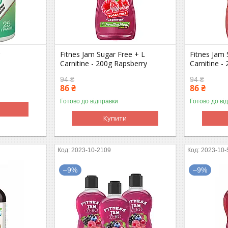
g
Fitnes Jam Sugar Free + L
Fitnes Jam 
Carnitine - 200g Rapsberry
Carnitine -
94 ₴
94 ₴
86 ₴
86 ₴
Готово до відправки
Готово до ві
Купити
2023-10-2109
2023-10-
–9%
–9%