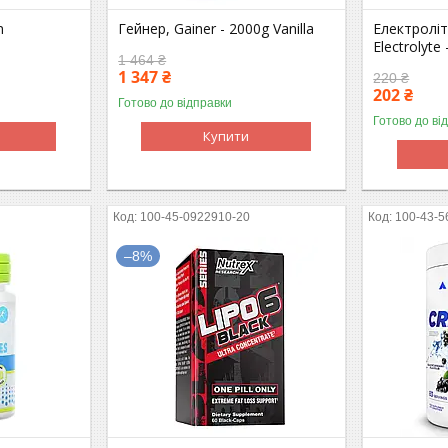
n
Гейнер, Gainer - 2000g Vanilla
Електроліт
Electrolyte
1 464 ₴
1 347 ₴
220 ₴
202 ₴
Готово до відправки
Готово до ві
Купити
100-45-0922910-20
100-43-5
–8%