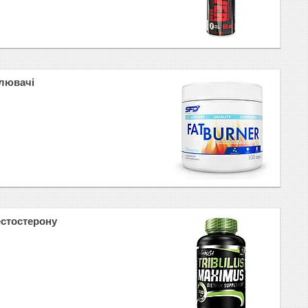
лювачі
естостерону