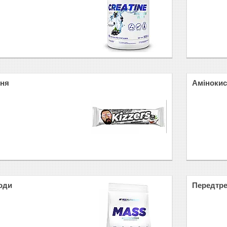
ння
Аміноки
води
Передтре