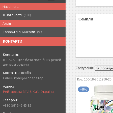
Наявність
В наявності
138
Семпли
Акція
Товари зі знижками
99
КОНТАКТИ
IT-BAZA – ціла база потрібних речей
для всієї родини
Самий кращий оператор
100-18-8011950-20
–8%
Рейтарська 31\16, Київ, Україна
+380 (63) 546-45-35