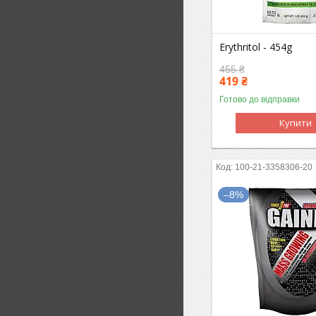
Erythritol - 454g
455 ₴
419 ₴
Готово до відправки
Купити
100-21-3358306-20
–8%