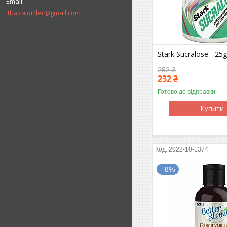
itbaza.order@gmail.com
Stark Sucralose - 25
252 ₴
232 ₴
Готово до відправки
Купити
2022-10-1374
–8%