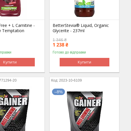
ree + L Carnitine -
BetterStevia® Liquid, Organic
y Temptation
Glycerite - 237ml
1 346 ₴
1 238 ₴
дправки
Готово до відправки
Купити
Купити
771294-20
2023-10-6109
–8%