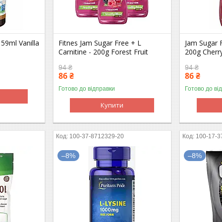
 59ml Vanilla
Fitnes Jam Sugar Free + L
Jam Sugar F
Carnitine - 200g Forest Fruit
200g Cherr
94 ₴
94 ₴
86 ₴
86 ₴
Готово до відправки
Готово до ві
Купити
100-37-8712329-20
100-17-3
–8%
–8%