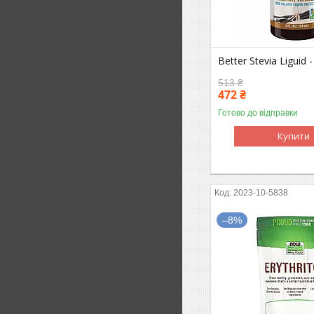
Better Stevia Liguid -
513 ₴
472 ₴
Готово до відправки
Купити
2023-10-5838
–8%