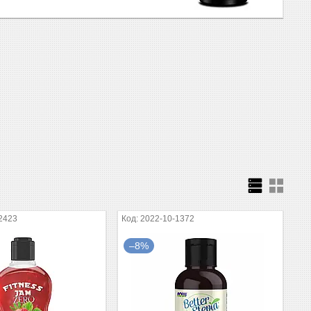
2423
2022-10-1372
–8%