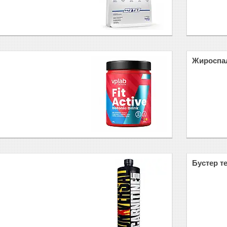
Жироспа
Бустер т