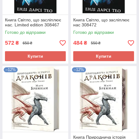
Книга Світло, що засліплює
Книга Світло, що засліплює
нас. Limited edition 308467
нас 308472
Готово до відправки
Готово до відправки
572
484
₴
₴
650 ₴
550 ₴
Купити
Купити
–12%
–12%
Книга Природнича історія