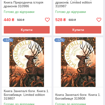
Книга Природнича історія
драконів. Limited edition
драконів 310986
310987
Готово до відправки
Готово до відправки
440
528
₴
₴
500 ₴
600 ₴
Купити
Купити
–12%
–12%
Книга Занепалі боги. Книга 1.
Боговбивця. Limited edition
Книга Занепалі боги. Книга 1.
319807
Боговбивця 319808
Готово до відправки
Готово до відправки