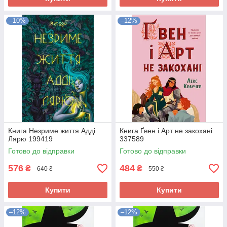
–10%
–12%
Книга Незриме життя Адді
Книга Ґвен і Арт не закохані
Лярю 199419
337589
Готово до відправки
Готово до відправки
576
484
₴
₴
640 ₴
550 ₴
Купити
Купити
–12%
–12%