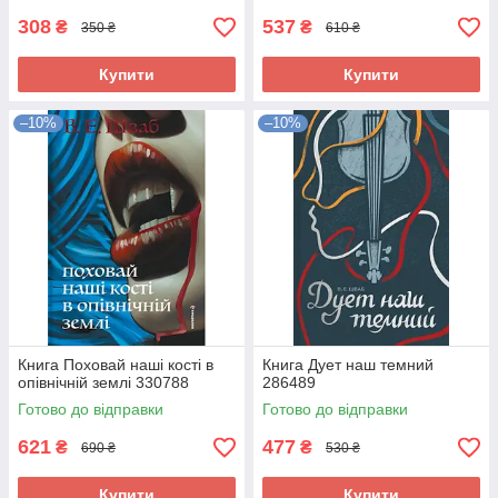
308
537
₴
₴
350 ₴
610 ₴
Купити
Купити
–10%
–10%
Книга Поховай наші кості в
Книга Дует наш темний
опівнічній землі 330788
286489
Готово до відправки
Готово до відправки
621
477
₴
₴
690 ₴
530 ₴
Купити
Купити