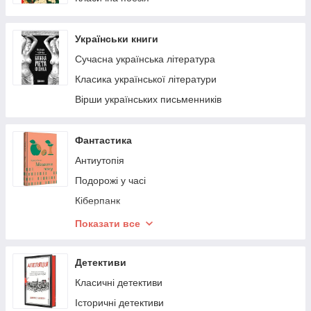
Українськи книги
Сучасна українська література
Класика української літератури
Вірши українських письменників
Фантастика
Антиутопія
Подорожі у часі
Кіберпанк
Наукова фантастика
Показати все
Космічна фантастика
Постапокаліпсис
Детективи
Альтернативна історія
Класичні детективи
Історичні детективи