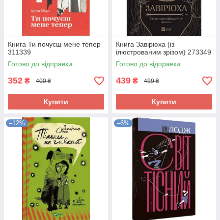
Книга Ти почуєш мене тепер
Книга Завірюха (із
311339
ілюстрованим зрізом) 273349
Готово до відправки
Готово до відправки
352
439
₴
₴
400 ₴
499 ₴
Купити
Купити
–12%
–6%