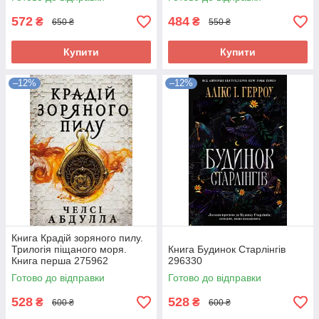
572
484
₴
₴
650 ₴
550 ₴
Купити
Купити
–12%
–12%
Книга Крадій зоряного пилу.
Трилогія піщаного моря.
Книга Будинок Старлінгів
Книга перша 275962
296330
Готово до відправки
Готово до відправки
528
528
₴
₴
600 ₴
600 ₴