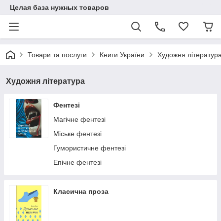
Целая база нужных товаров
Товари та послуги
Книги України
Художня літератур
Художня література
Фентезі
Магічне фентезі
Міське фентезі
Гумористичне фентезі
Епічне фентезі
Класична проза