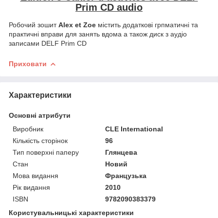
Prim CD audio
Робочий зошит
Alex et Zoe
містить додаткові грпматичні та
практичні вправи для занять вдома а також диск з аудіо
записами DELF Prim CD
Приховати
Характеристики
Основні атрибути
Виробник
CLE International
Кількість сторінок
96
Тип поверхні паперу
Глянцева
Стан
Новий
Мова видання
Французька
Рік видання
2010
ISBN
9782090383379
Користувальницькі характеристики