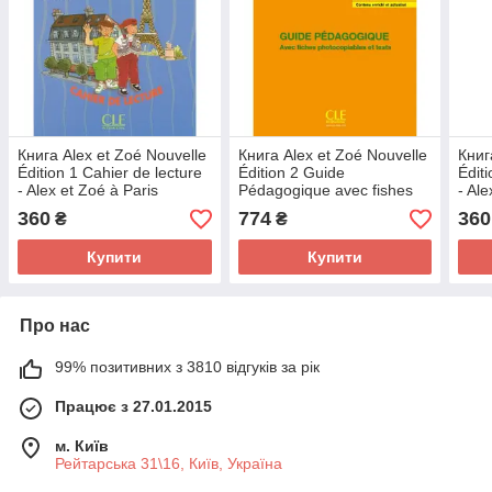
Книга Alex et Zoé Nouvelle
Книга Alex et Zoé Nouvelle
Книг
Édition 1 Cahier de lecture
Édition 2 Guide
Édit
- Alex et Zoé à Paris
Pédagogique avec fishes
- Al
(9782090316650) CLE
photocobiables et tests
(978
360
774
360
₴
₴
International
(9782090383355) CLE
Inter
International
Купити
Купити
Про нас
99% позитивних з 3810 відгуків за рік
Працює з 27.01.2015
м. Київ
Рейтарська 31\16, Київ, Україна