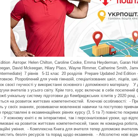
dition Автори: Helen Chilton, Caroline Cooke, Emma Heyderman, Garan Hol
gan, David Mckeegan, Hilary Plass, Wayne Rimmer, Catherine Smith, James 
Intermediate) 7 рівнів 5-11 клас 20 розділів Prepare Updated 2nd Edition
овкою. Розроблений для учнів гімназій, спеціалізованих шкіл, ліцеїв, шк
нок своєї гнучкості у використанні основного і допоміжного матеріалу. 
дгуки вчителів з усього світу. Крім того, курс включає в себе посилений
кожб унікальну систему підготовки до Кембриджських іспитів у 2020 році,
ться на розвиток життєвих компетентностей. Ключові особливості: - Пре-е
ь у своїх знаннях, розвиваючи мовленнєві навички та поступово привчаю
що представлені в екзаменаційних рівнях курсу (3, 5 та 7) повністю покр
- У кожному юніті є як інтерактивні, так і персоналізовані уроки, що від
спрямовані на розвиток життєвих компетентносей, таких як командна робота
таційні уміння. - Комплексна Книга для вчителя тепер допоможе вчителя
містить безліч ресурсів та порад щодо екзаменів. - Абсолютно нові віде