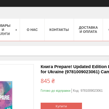
ОВАРЫ
ДОСТАВКА
И
О НАС
КОНТАКТЫ
И ОПЛАТА
СЛУГИ
Книга Prepare! Updated Edition
for Ukraine (9781009023061) Cam
845 ₴
Готово до відправки
Код:
9781009023061
Купити