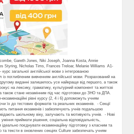
combe, Gareth Jones, Niki Joseph, Joanna Kosta, Annie
Styring, Nicholas Tims, Frances Treloar, Melanie Williams A1-
 – курс загальної англійської мови з інтегрованою
іл із поглибленим вивченням англійської мови. Розрахований на
У другому виданні залишилось усе найкраще від першого, а також
 фокус на лексику, граматику, культурний компонент та життєві
 а також стане незамінним під час підготовки до ЗНО та ДПА.
кзаменаційні рівні курсу (2, 4 і 6) допоможуть учням
чи їх до тестових форматів та реальних екзаменів. - Секції
ивають питання екзаменів і забезпечують учнів подальшою
повідають шкільному віку, залучають та мотивують учнів. - Нові
, уміння приймати рішення, соціальна відповідальність,
м ідеально поєднувати екзаменаційну підготовку з класним та
о та тексти в оновлених секціях Culture забезпечать учням