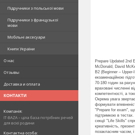
Підручники з польської мови
Підручники з французької
мови
Мобільні аксесуари
Книги України
О нас
Prepare Updated 2nd E
McDonald, David McKee
B2 (Beginner – Upper-
Отзывы
екзаменаційною підгот
70-180 годин за раху
Доставка и оплата
враховані численні ві
компетентності, а то
КОНТАКТИ
Окрема увага звертає
формувати впевненіст
"Prepare for exam", 
підтримкою в тестах. 
IT-BAZA – ціла база потрібних речей
секції "Life Skills" 
для всієї родини
креативність, презен
позакласним часом, і 