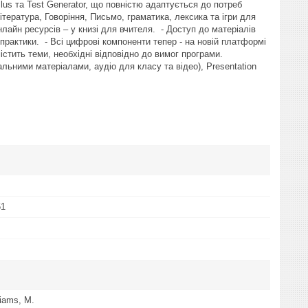
lus та Test Generator, що повністю адаптується до потреб
тература, Говоріння, Письмо, граматика, лексика та ігри для
онлайн ресурсів – у книзі для вчителя. - Доступ до матеріалів
рактики. - Всі цифрові компоненти тепер - на новій платформі
стить теми, необхідні відповідно до вимог програми.
льними матеріалами, аудіо для класу та відео), Presentation
61
liams, M.