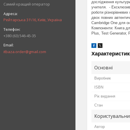
дослідження культури
Самий кращий оператор
учителя. - Ексклюзив
роботи різнорівневих 
двох повних автентич
Рейтарська 31\16, Київ, Україна
Cambridge One для он
Компоненти: Книга дл
Plus, Test Generator, 
+380 (63) 546-45-35
itbaza.order@gmail.com
Характеристик
Основні
Виробник
ISBN
Рік видання
Стан
Користувальни
Автор