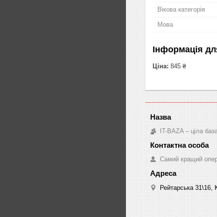
Вікова категорія
Мова
Інформація дл
Ціна:
845 ₴
IT-BAZA – ціла баз
Самий кращий опе
Рейтарська 31\16, К