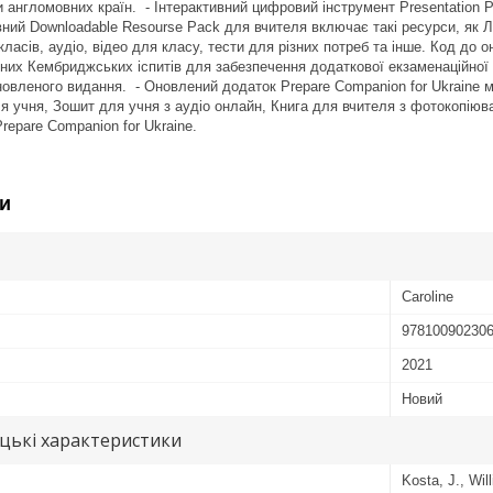
 англомовних країн. - Інтерактивний цифровий інструмент Presentation P
ний Downloadable Resourse Pack для вчителя включає такі ресурси, як Лі
класів, аудіо, відео для класу, тести для різних потреб та інше. Код до 
них Кембриджських іспитів для забезпечення додаткової екзаменаційної п
овленого видання. - Оновлений додаток Prepare Companion for Ukraine мі
я учня, Зошит для учня з аудіо онлайн, Книга для вчителя з фотокопіюва
Prepare Companion for Ukraine.
и
Caroline
97810090230
2021
Новий
цькі характеристики
Kosta, J., Wil