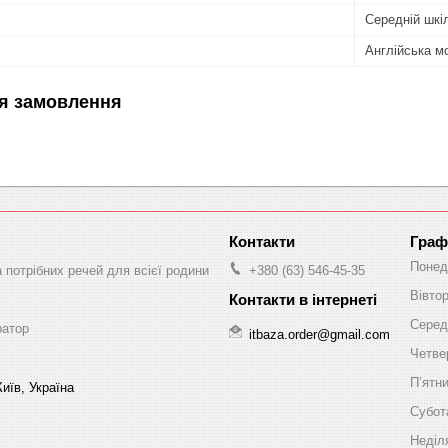
Середній шкіл
Англійська м
я замовлення
Граф
Понед
а потрібних речей для всієї родини
+380 (63) 546-45-35
Вівто
Серед
ратор
itbaza.order@gmail.com
Четве
Пʼятн
иїв, Україна
Субот
Неділ