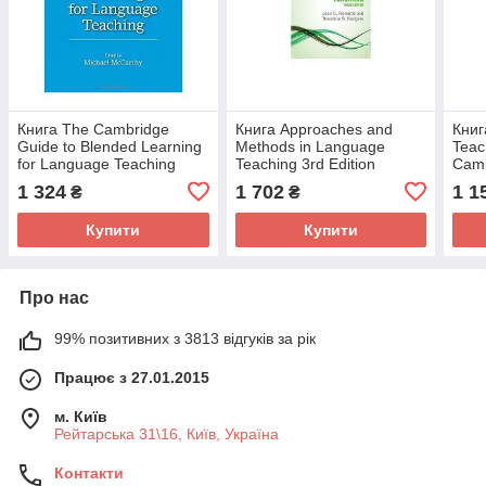
Книга The Cambridge
Книга Approaches and
Книг
Guide to Blended Learning
Methods in Language
Teac
for Language Teaching
Teaching 3rd Edition
Camb
(9781316505113)
(9781107675964)
1 324
1 702
1 1
₴
₴
Cambridge University Press
Cambridge University Press
Education
Купити
Купити
Про нас
99% позитивних з 3813 відгуків за рік
Працює з 27.01.2015
м. Київ
Рейтарська 31\16, Київ, Україна
Контакти