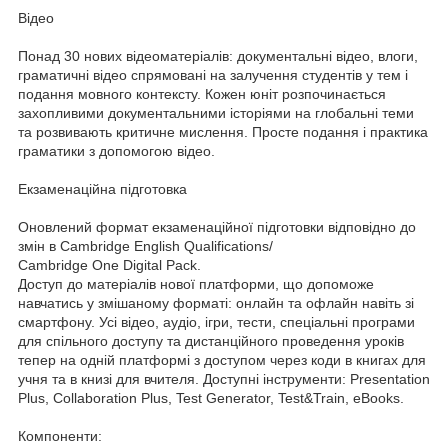
Відео
Понад 30 нових відеоматеріалів: документальні відео, влоги,
граматичні відео спрямовані на залучення студентів у тем і
подання мовного контексту. Кожен юніт розпочинається
захопливими документальними історіями на глобальні теми
та розвивають критичне мислення. Просте подання і практика
граматики з допомогою відео.
Екзаменаційна підготовка
Оновлений формат екзаменаційної підготовки відповідно до
змін в Cambridge English Qualifications/
Cambridge One Digital Pack.
Доступ до матеріалів нової платформи, що допоможе
навчатись у змішаному форматі: онлайн та офлайн навіть зі
смартфону. Усі відео, аудіо, ігри, тести, спеціальні програми
для спільного доступу та дистанційного проведення уроків
тепер на одній платформі з доступом через коди в книгах для
учня та в книзі для вчителя. Доступні інструменти: Presentation
Plus, Collaboration Plus, Test Generator, Test&Train, eBooks.
Компоненти: