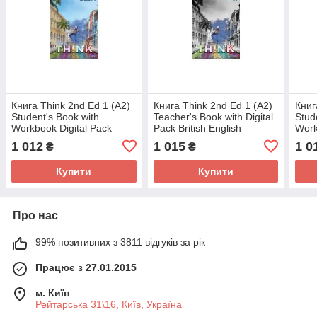
Книга Think 2nd Ed 1 (А2)
Книга Think 2nd Ed 1 (А2)
Книг
Student's Book with
Teacher's Book with Digital
Stud
Workbook Digital Pack
Pack British English
Work
British English
(9781108943420)
Briti
1 012
1 015
1 0
₴
₴
(9781009151993)
Cambridge University Press
(978
Cambridge University Press
Education
Camb
Купити
Купити
Про нас
99% позитивних з 3811 відгуків за рік
Працює з 27.01.2015
м. Київ
Рейтарська 31\16, Київ, Україна