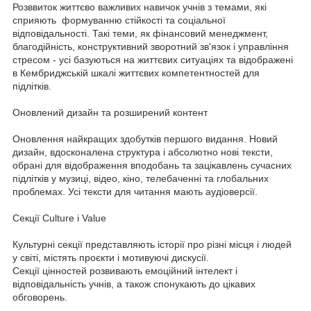
Розввиток життєво важливих навичок учнів з темами, які
сприяють формуванню стійкості та соціальної
відповідальності. Такі теми, як фінансовий менеджмент,
благодійність, конструктивний зворотний зв'язок і управління
стресом - усі базуються на життєвих ситуаціях та відображені
в Кембриджській шкалі життєвих компетентностей для
підлітків.
Оновлений дизайн та розширений контент
Оновлення найкращих здобутків першого видання. Новий
дизайн, вдосконалена структура і абсолютно нові тексти,
обрані для відображення вподобань та зацікавлень сучасних
підлітків у музиці, відео, кіно, телебаченні та глобальних
проблемах. Усі тексти для читання мають аудіоверсії.
Секції Culture i Value
Культурні секції представляють історії про різні місця і людей
у світі, містять проєкти і мотивуючі дискусії.
Секції цінностей розвивають емоційний інтелект і
відповідальність учнів, а також спонукають до цікавих
обговорень.