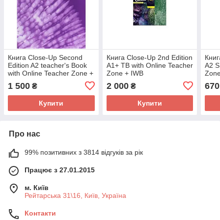
Книга Close-Up Second
Книга Close-Up 2nd Edition
Книг
Edition A2 teacher's Book
A1+ TB with Online Teacher
A2 S
with Online Teacher Zone +
Zone + IWB
Zone
AUDIO+VIDEO
(9781408098295) National
Nati
1 500
2 000
670
₴
₴
(9781408096925) ABC
Geographic Learning
Lear
Купити
Купити
Про нас
99% позитивних з 3814 відгуків за рік
Працює з 27.01.2015
м. Київ
Рейтарська 31\16, Київ, Україна
Контакти