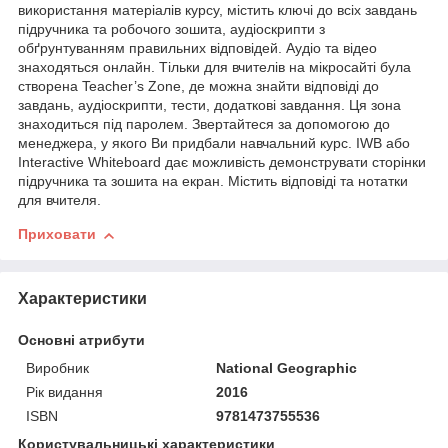
використання матеріалів курсу, містить ключі до всіх завдань
підручника та робочого зошита, аудіоскрипти з
обґрунтуванням правильних відповідей. Аудіо та відео
знаходяться онлайн. Тільки для вчителів на мікросайті була
створена Teacher’s Zone, де можна знайти відповіді до
завдань, аудіоскрипти, тести, додаткові завдання. Ця зона
знаходиться під паролем. Звертайтеся за допомогою до
менеджера, у якого Ви придбали навчальний курс. IWB або
Interactive Whiteboard дає можливість демонструвати сторінки
підручника та зошита на екран. Містить відповіді та нотатки
для вчителя.
Приховати
Характеристики
Основні атрибути
Виробник
National Geographic
Рік видання
2016
ISBN
9781473755536
Користувальницькі характеристики