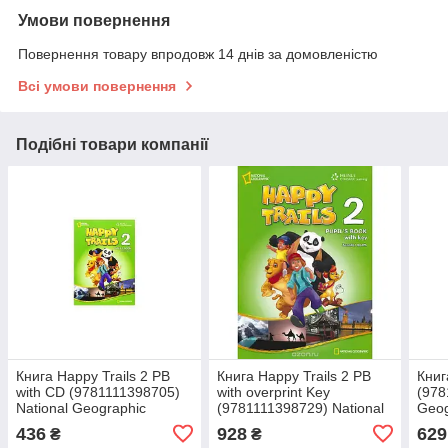
Умови повернення
Повернення товару впродовж 14 днів за домовленістю
Всі умови повернення
Подібні товари компанії
Книга Happy Trails 2 PB
Книга Happy Trails 2 PB
Книг
with CD (9781111398705)
with overprint Key
(978
National Geographic
(9781111398729) National
Geog
Learning
Geographic Learning
436
928
629
₴
₴