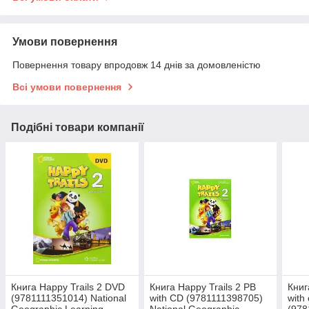
Умови повернення
Повернення товару впродовж 14 днів за домовленістю
Всі умови повернення
Подібні товари компанії
Книга Happy Trails 2 DVD
Книга Happy Trails 2 PB
Книг
(9781111351014) National
with CD (9781111398705)
with
Geographic Learning
National Geographic
(978