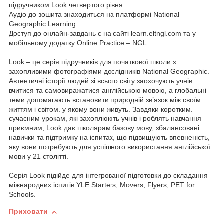
підручником Look четвертого рівня.
Аудіо до зошита знаходиться на платформі National
Geographic Learning.
Доступ до онлайн-завдань є на сайті
learn.eltngl.com та у
мобільному додатку Online Practice – NGL.
Look – це серія підручників для початкової школи з
захопливими фотографіями дослідників National Geographic.
А
втентичні історії людей зі всього світу
заохочують учнів
вчитися та самовиражатися
англійською мовою, а глобальні
теми допомагають в
становити природній зв’язок між своїм
життям і світом, у якому вони живуть.
Завдяки коротким,
сучасним урокам, які захоплюють учнів і роблять навчання
приємним, Look дає школярам базову мову, збалансовані
навички та підтримку на іспитах, що підвищують впевненість,
яку вони потребують для успішного використання англійської
мови у 21 столітті.
Серія Look підійде для інтегрованої підготовки до складання
міжнародних іспитів YLE Starters, Movers, Flyers, PET for
Schools.
Приховати