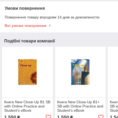
Умови повернення
Повернення товару впродовж 14 днів за домовленістю
Всі умови повернення
Подібні товари компанії
Книга New Close-Up B1 SB
Книга New Close-Up B1+
Книг
with Online Practice and
SB with Online Practice and
SB w
Student's eBook
Student's eBook
Stud
(9780357440117) National
(9780357434123) National
(978
1 550
1 550
1 5
₴
₴