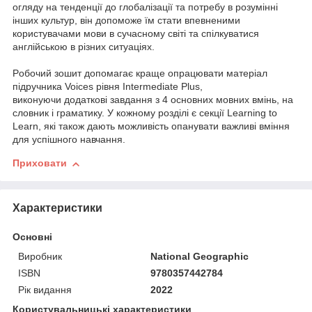
огляду на тенденції до глобалізації та потребу в розумінні
інших культур, він допоможе їм стати впевненими
користувачами мови в сучасному світі та спілкуватися
англійською в різних ситуаціях.
Pобочий зошит допомагає краще опрацювати матеріал
підручника Voices рівня Intermediate Plus,
виконуючи
додаткові завдання з 4 основних мовних вмінь, на
словник і граматику
. У кожному розділі є секції Learning to
Learn, які також дають можливість опанувати важливі вміння
для успішного навчання.
Приховати
Характеристики
Основні
Виробник
National Geographic
ISBN
9780357442784
Рік видання
2022
Користувальницькі характеристики