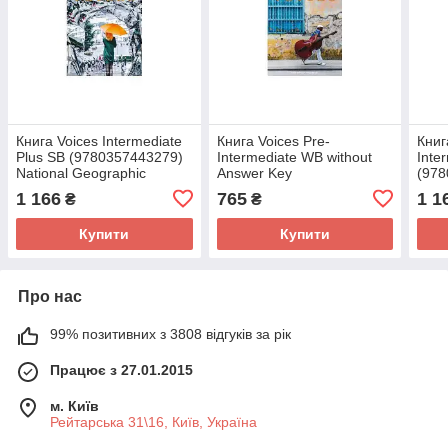
Книга Voices Intermediate
Книга Voices Pre-
Книг
Plus SB (9780357443279)
Intermediate WB without
Inte
National Geographic
Answer Key
(978
Learning
(9780357442722) National
Geog
1 166
765
1 1
₴
₴
Geographic Learning
Купити
Купити
Про нас
99% позитивних з 3808 відгуків за рік
Працює з 27.01.2015
м. Київ
Рейтарська 31\16, Київ, Україна