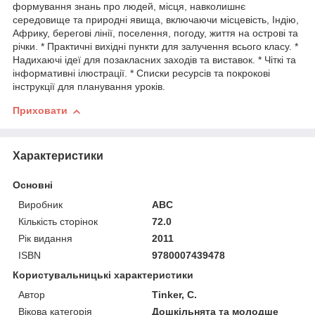
формування знань про людей, місця, навколишнє
середовище та природні явища, включаючи місцевість, Індію,
Африку, берегові лінії, поселення, погоду, життя на острові та
річки. * Практичні вихідні пункти для залучення всього класу. *
Надихаючі ідеї для позакласних заходів та виставок. * Чіткі та
інформативні ілюстрації. * Списки ресурсів та покрокові
інструкції для планування уроків.
Приховати
Характеристики
Основні
Виробник
ABC
Кількість сторінок
72.0
Рік видання
2011
ISBN
9780007439478
Користувальницькі характеристики
Автор
Tinker, C.
Вікова категорія
Дошкільнята та молодше