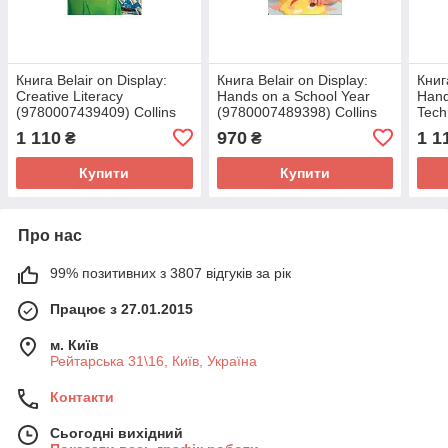
Книга Belair on Display:
Книга Belair on Display:
Книг
Creative Literacy
Hands on a School Year
Hand
(9780007439409) Collins
(9780007489398) Collins
Tech
(978
1 110
970
1 1
₴
₴
Купити
Купити
Про нас
99% позитивних з 3807 відгуків за рік
Працює з 27.01.2015
м. Київ
Рейтарська 31\16, Київ, Україна
Контакти
Сьогодні вихідний