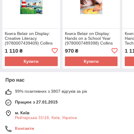
Книга Belair on Display:
Книга Belair on Display:
Книг
Creative Literacy
Hands on a School Year
Hand
(9780007439409) Collins
(9780007489398) Collins
Tech
(978
1 110
970
1 1
₴
₴
Купити
Купити
Про нас
99% позитивних з 3807 відгуків за рік
Працює з 27.01.2015
м. Київ
Рейтарська 31\16, Київ, Україна
Контакти