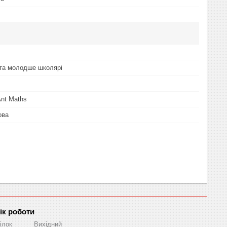
та молодше школярі
Ant Maths
ова
ік роботи
ілок
Вихідний