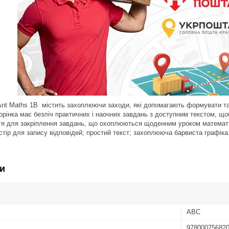
nt Maths 1B містить захоплюючи заходи, які допомагають формувати та 
орінка має безліч практичних і наочних завдань з доступним текстом, що
ття для закріплення завдань, що охоплюються щоденним уроком математик
стір для запису відповідей; простий текст; захоплююча барвиста графіка
и
ABC
97800075682