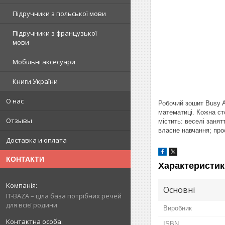
Підручники з польської мови
Підручники з французької
мови
Мобільні аксесуари
Книги України
О нас
Робочий зошит Busy A
математиці. Кожна ст
Отзывы
містить: веселі заня
власне навчання; про
Доставка и оплата
КОНТАКТИ
Характеристик
Основні
IT-BAZA – ціла база потрібних речей
для всієї родини
Виробник
ISBN