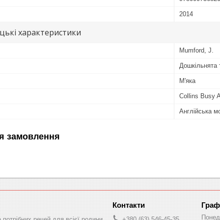
2014
цькі характеристики
Mumford, J.
Дошкільнята 
М'яка
Collins Busy 
Англійська м
я замовлення
Граф
Понед
а потрібних речей для всієї родини
+380 (63) 546-45-35