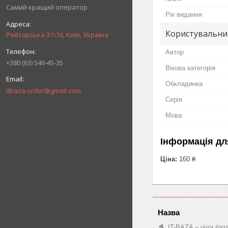
Самий кращий оператор
Рік видання
Користувальни
Рейтарська 31\16, Київ, Україна
Автор
+380 (63) 546-45-35
Вікова категорія
Обкладинка
itbaza.order@gmail.com
Серія
Мова
Інформація дл
Ціна:
160 ₴
IT-BAZA – ціла баз