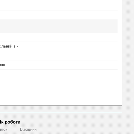
льний вік
ова
ік роботи
ілок
Вихідний