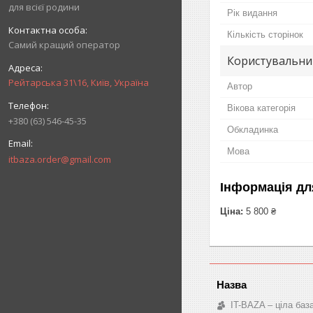
для всієї родини
Рік видання
Кількість сторінок
Самий кращий оператор
Користувальни
Рейтарська 31\16, Київ, Україна
Автор
Вікова категорія
+380 (63) 546-45-35
Обкладинка
Мова
itbaza.order@gmail.com
Інформація дл
Ціна:
5 800 ₴
IT-BAZA – ціла баз