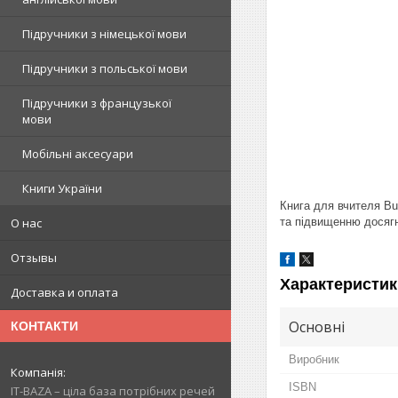
Підручники з німецької мови
Підручники з польської мови
Підручники з французької
мови
Мобільні аксесуари
Книги України
Книга для вчителя Bu
та підвищенню досягн
О нас
Отзывы
Характеристик
Доставка и оплата
Основні
КОНТАКТИ
Виробник
ISBN
IT-BAZA – ціла база потрібних речей