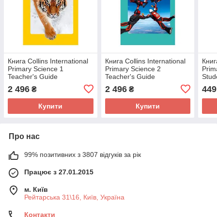
Книга Collins International
Книга Collins International
Книга
Primary Science 1
Primary Science 2
Prim
Teacher's Guide
Teacher's Guide
Stud
(9780007586103) Collins
(9780007586141) Collins
(978
2 496
2 496
449
₴
₴
Купити
Купити
Про нас
99% позитивних з 3807 відгуків за рік
Працює з 27.01.2015
м. Київ
Рейтарська 31\16, Київ, Україна
Контакти