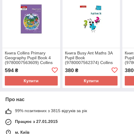
Книга Collins Primary
Книга Busy Ant Maths 3A
Книг
Geography Pupil Book 4
Pupil Book
Pupi
(9780007563609) Collins
(9780007562374) Collins
(978
594
380
380
₴
₴
Купити
Купити
Про нас
99% позитивних з 3815 відгуків за рік
Працює з 27.01.2015
м. Київ