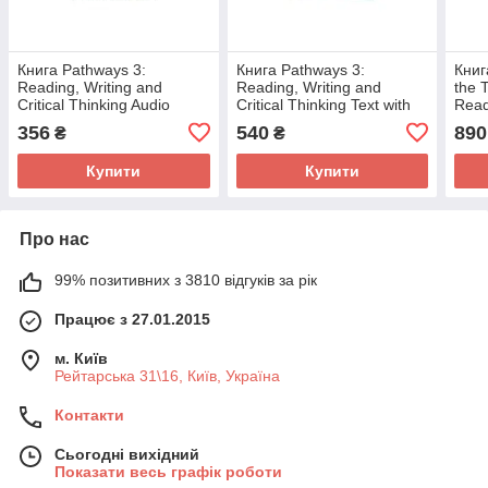
Книга Pathways 3:
Книга Pathways 3:
Книг
Reading, Writing and
Reading, Writing and
the 
Critical Thinking Audio
Critical Thinking Text with
Read
CD(s) (9781133317357)
Online WB access code
(978
356
540
890
₴
₴
National Geographic
(9781133942177) National
Learning
Geographic
Купити
Купити
Про нас
99% позитивних з 3810 відгуків за рік
Працює з 27.01.2015
м. Київ
Рейтарська 31\16, Київ, Україна
Контакти
Сьогодні вихідний
Показати весь графік роботи