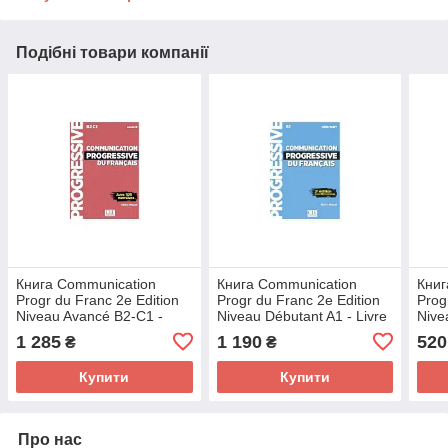
Подібні товари компанії
Книга Communication
Книга Communication
Книг
Progr du Franc 2e Edition
Progr du Franc 2e Edition
Prog
Niveau Avancé B2-C1 -
Niveau Débutant A1 - Livre
Nive
Livre + CD
+ CD (9782090384451)
A1.1
1 285
1 190
520
₴
₴
(9782090382112) CLE
CLE International
(978
International
Inter
Купити
Купити
Про нас