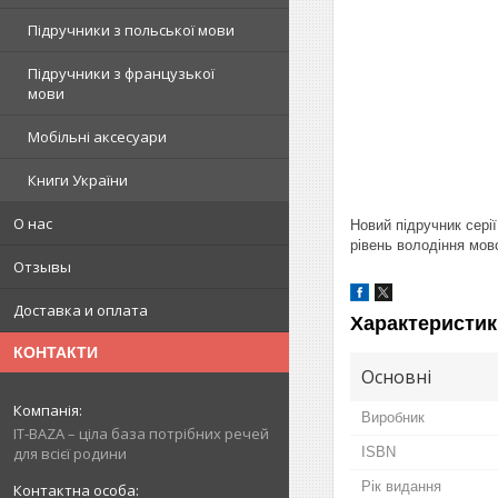
Підручники з польської мови
Підручники з французької
мови
Мобільні аксесуари
Книги України
О нас
Новий підручник сері
рівень володіння мов
Отзывы
Доставка и оплата
Характеристик
КОНТАКТИ
Основні
Виробник
IT-BAZA – ціла база потрібних речей
ISBN
для всієї родини
Рік видання