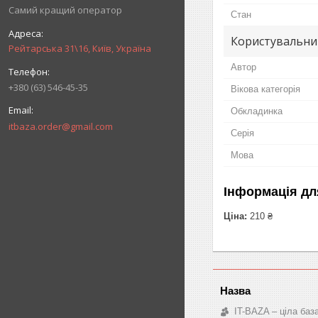
Самий кращий оператор
Стан
Користувальни
Рейтарська 31\16, Київ, Україна
Автор
+380 (63) 546-45-35
Вікова категорія
Обкладинка
itbaza.order@gmail.com
Серія
Мова
Інформація дл
Ціна:
210 ₴
IT-BAZA – ціла баз