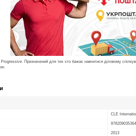
ї Progressive. Призначений для тих хто бажає навчитися діловому спіл
ою.
и
CLE Internatio
97820903536
2013