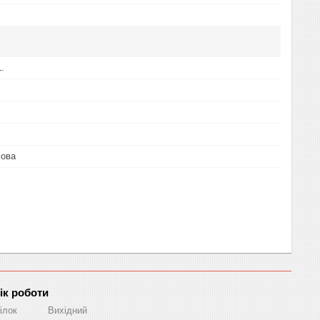
L.
мова
ік роботи
ілок
Вихідний