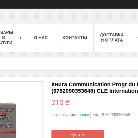
ОВАРЫ
ДОСТАВКА
И
О НАС
КОНТАКТЫ
И ОПЛАТА
СЛУГИ
Книга Communication Progr du F
(9782090353648) CLE Internation
210 ₴
Готово до відправки
Код:
9782090353648
Купити