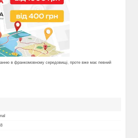
куванню в франкомовному середовищі, проте вже має певний
nal
48