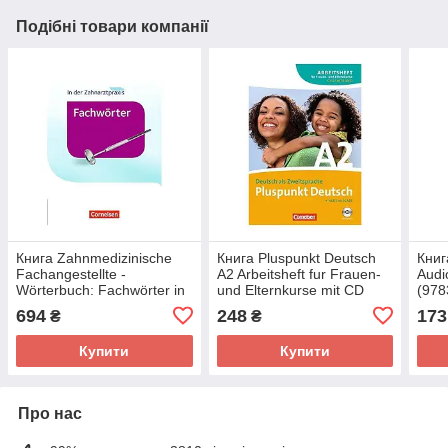
Подібні товари компанії
Книга Zahnmedizinische
Книга Pluspunkt Deutsch
Книг
Fachangestellte -
A2 Arbeitsheft fur Frauen-
Audi
Wörterbuch: Fachwörter in
und Elternkurse mit CD
(978
der Zahnarztpraxis
(9783060243259)
Corn
694
248
173
₴
₴
(9783064519794)
Cornelsen
Cornelsen
Купити
Купити
Про нас