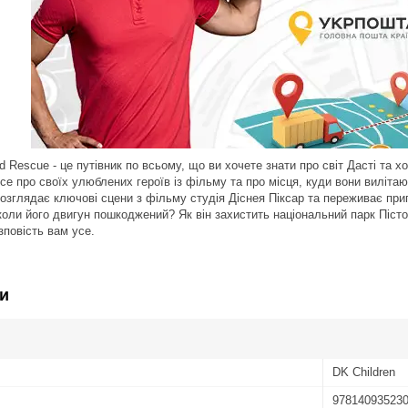
nd Rescue - це путівник по всьому, що ви хочете знати про світ Дасті та х
се про своїх улюблених героїв із фільму та про місця, куди вони виліта
озглядає ключові сцени з фільму студія Діснея Піксар та переживає приг
коли його двигун пошкоджений? Як він захистить національний парк Пісто
зповість вам усе.
и
DK Children
97814093523