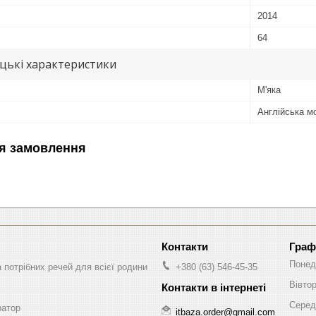
2014
64
цькі характеристики
М'яка
Англійська м
я замовлення
Граф
Понед
а потрібних речей для всієї родини
+380 (63) 546-45-35
Вівто
Серед
ратор
itbaza.order@gmail.com