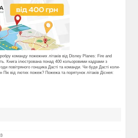
оробру команду пожежних літаків від Disney Planes: Fire and
ють. Книга ілюстрована понад 400 кольоровими кадрами з
оди повітряного гонщика Дасті та команди. Чи буде Дасті коли-
н Пік від лютих пожеж? Пожежа та порятунок літаків Діснея:
03