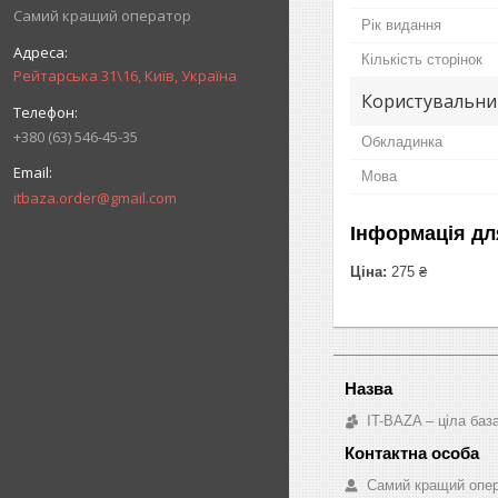
Самий кращий оператор
Рік видання
Кількість сторінок
Рейтарська 31\16, Київ, Україна
Користувальни
+380 (63) 546-45-35
Обкладинка
Мова
itbaza.order@gmail.com
Інформація дл
Ціна:
275 ₴
IT-BAZA – ціла баз
Самий кращий опе