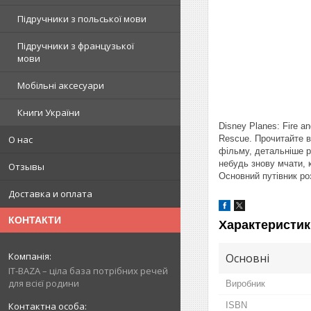
Підручники з польської мови
Підручники з французької
мови
Мобільні аксесуари
Книги України
Disney Planes: Fire a
Rescue. Прочитайте в
О нас
фільму, детальніше р
небудь знову мчати, 
Отзывы
Основний путівник ро
Доставка и оплата
КОНТАКТИ
Характеристик
Основні
IT-BAZA – ціла база потрібних речей
для всієї родини
Виробник
ISBN