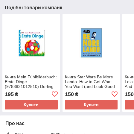
Подібні товари компанії
Книга Mein Fühlbilderbuch:
Книга Star Wars Be More
Книг
Erste Dinge
Lando: How to Get What
Leia
(9783831012510) Dorling
You Want (and Look Good
And 
Kindersley
Doing It) (9780241357644)
(978
195
150
150
₴
₴
Dorling Kindersley
Kind
Купити
Купити
Про нас