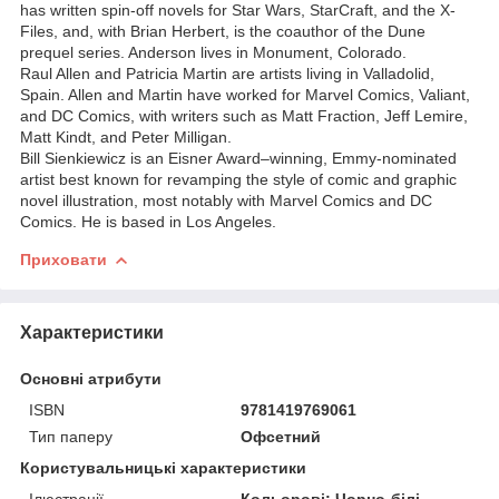
has written spin-off novels for Star Wars, StarCraft, and the X-
Files, and, with Brian Herbert, is the coauthor of the Dune
prequel series. Anderson lives in Monument, Colorado.
Raul Allen and Patricia Martin are artists living in Valladolid,
Spain. Allen and Martin have worked for Marvel Comics, Valiant,
and DC Comics, with writers such as Matt Fraction, Jeff Lemire,
Matt Kindt, and Peter Milligan.
Bill Sienkiewicz is an Eisner Award–winning, Emmy-nominated
artist best known for revamping the style of comic and graphic
novel illustration, most notably with Marvel Comics and DC
Comics. He is based in Los Angeles.
Приховати
Характеристики
Основні атрибути
ISBN
9781419769061
Тип паперу
Офсетний
Користувальницькі характеристики
Ілюстрації
Кольорові; Чорно-білі