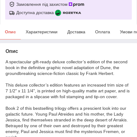
Замовлення під захистом
Доступна доставка
Опис
Характеристики
Доставка
Оплата
Умови п
Опис
A spectacular gift-ready deluxe collector’s edition of the second
book in the definitive graphic novel adaptation of Dune, the
groundbreaking science-fiction classic by Frank Herbert.
This deluxe collector’s edition features an increased trim size of
7 1/2" x 11 1/4", is printed on high-quality matte art paper, and is
packaged in a slipcase with foil stamping and tip-on cover.
Book 2 of this bestselling trilogy offers a prescient look into our
galactic future. Young Paul Atreides and his mother, the Lady
Jessica, find themselves stranded in the deep desert of Arrakis.
Betrayed by one of their own and destroyed by their greatest
enemy, Paul and Jessica must find the mysterious Fremen, or