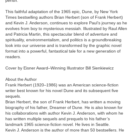
perish.
This faithful adaptation of the 1965 epic, Dune, by New York
Times bestselling authors Brian Herbert (son of Frank Herbert)
and Kevin J. Anderson, continues to explore Paul’s journey as he
evolves from boy to mysterious messiah. Illustrated by Raul Allen
and Patricia Martin, this spectacular blend of adventure and
spirituality, environmentalism, and politics is a groundbreaking
look into our universe and is transformed by the graphic novel
format into a powerful, fantastical tale for a new generation of
readers.
Cover by Eisner Award–Winning Illustrator Bill Sienkiewicz
About the Author
Frank Herbert (1920–1986) was an American science-fiction
writer best known for his novel Dune and its subsequent five
sequels.
Brian Herbert, the son of Frank Herbert, has written a moving
biography of his father, Dreamer of Dune. He is also known for
his collaborations with author Kevin J. Anderson, with whom he
has written multiple sequels and prequels to his father’s
landmark 1965 science-fiction novel. He lives in Seattle.
Kevin J. Anderson is the author of more than 50 bestsellers. He