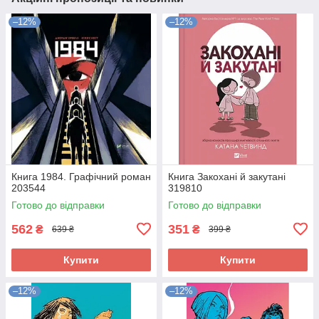
–12%
–12%
Книга 1984. Графічний роман
Книга Закохані й закутані
203544
319810
Готово до відправки
Готово до відправки
562
351
₴
₴
639 ₴
399 ₴
Купити
Купити
–12%
–12%