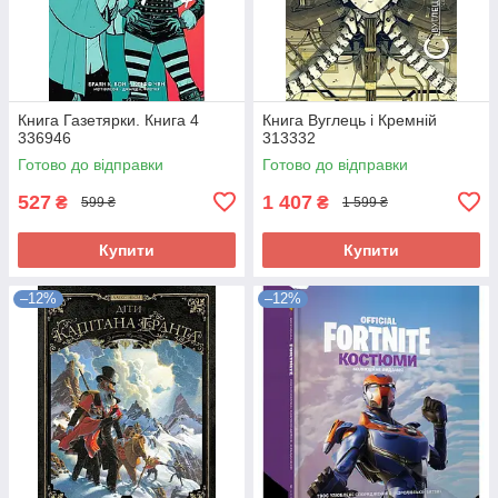
Книга Газетярки. Книга 4
Книга Вуглець і Кремній
336946
313332
Готово до відправки
Готово до відправки
527
1 407
₴
₴
599 ₴
1 599 ₴
Купити
Купити
–12%
–12%