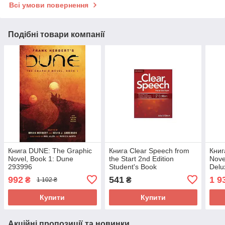
Всі умови повернення
Подібні товари компанії
Книга DUNE: The Graphic
Книга Clear Speech from
Книг
Novel, Book 1: Dune
the Start 2nd Edition
Nove
293996
Student's Book
Delu
(9781107687158)
293
992
541
1 9
₴
₴
1 102 ₴
Cambridge University Press
Education
Купити
Купити
Акційні пропозиції та новинки