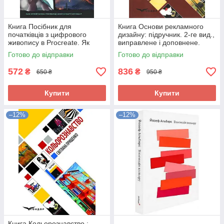
Книга Посібник для
Книга Основи рекламного
початківців з цифрового
дизайну: підручник. 2-ге вид.,
живопису в Procreate. Як
виправлене і доповнене.
малювати зображення на
Прищенко С. В. 303196
Готово до відправки
Готово до відправки
iPad 307840
572
836
₴
₴
650 ₴
950 ₴
Купити
Купити
–12%
–12%
Книга Кольорознавство :