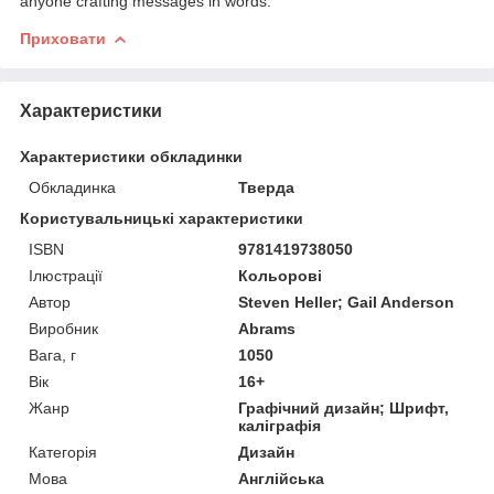
anyone crafting messages in words.
Приховати
Характеристики
Характеристики обкладинки
Обкладинка
Тверда
Користувальницькі характеристики
ISBN
9781419738050
Ілюстрації
Кольорові
Автор
Steven Heller; Gail Anderson
Виробник
Abrams
Вага, г
1050
Вік
16+
Жанр
Графічний дизайн; Шрифт,
каліграфія
Категорія
Дизайн
Мова
Англійська