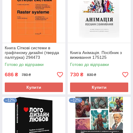
Книга Сіткові системи в
графічному дизайні (тверда
Книга Анімація. Посібник з
палітурка) 294473
виживання 175125
Готово до відправки
Готово до відправки
686
730
₴
₴
780 ₴
830 ₴
Купити
Купити
–12%
–12%