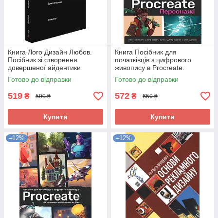
Книга Лого Дизайн Любов.
Книга Посібник для
Посібник зі створення
початківців з цифрового
довершеної айдентики
живопису в Procreate.
бренду 275524
Персонажі 336877
Готово до відправки
Готово до відправки
519
572
₴
₴
590 ₴
650 ₴
Купити
Купити
–12%
–12%