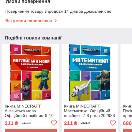
Умови повернення
Повернення товару впродовж 14 днів за домовленістю
Всі умови повернення
Подібні товари компанії
Книга MINECRAFT.
Книга MINECRAFT.
Кни
Англійська мова.
Математика. Офіційний
Посі
Офіційний посібник. 9-10
посібник. 7-8 років 202938
прав
років 202937
211
211
686
₴
₴
240 ₴
240 ₴