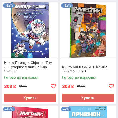
–12%
–12%
Книга Пригоди Сіфано. Том
2. Суперкосмічний вимір
Книга MINECRAFT. Комікс.
324057
Том 3 255078
Готово до відправки
Готово до відправки
308
308
₴
₴
350 ₴
350 ₴
Купити
Купити
–12%
–9%