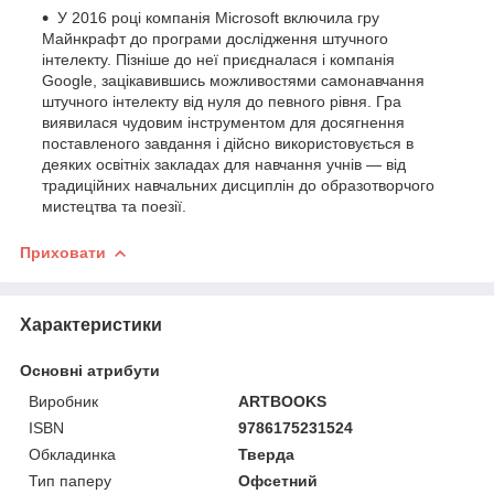
У 2016 році компанія Microsoft включила гру
Майнкрафт до програми дослідження штучного
інтелекту. Пізніше до неї приєдналася і компанія
Google, зацікавившись можливостями самонавчання
штучного інтелекту від нуля до певного рівня. Гра
виявилася чудовим інструментом для досягнення
поставленого завдання і дійсно використовується в
деяких освітніх закладах для навчання учнів — від
традиційних навчальних дисциплін до образотворчого
мистецтва та поезії.
Приховати
Характеристики
Основні атрибути
Виробник
ARTBOOKS
ISBN
9786175231524
Обкладинка
Тверда
Тип паперу
Офсетний