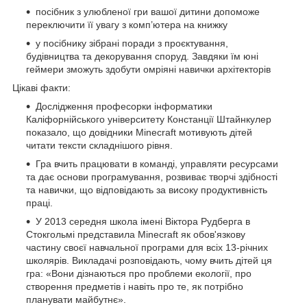
посібник з улюбленої гри вашої дитини допоможе
переключити її увагу з комп’ютера на книжку
у посібнику зібрані поради з проєктування,
будівництва та декорування споруд. Завдяки їм юні
геймери зможуть здобути омріяні навички архітекторів
Цікаві факти:
Дослідження професорки інформатики
Каліфорнійського університету Констанції Штайнкулер
показало, що довідники Minecraft мотивують дітей
читати тексти складнішого рівня.
Гра вчить працювати в команді, управляти ресурсами
та дає основи програмування, розвиває творчі здібності
та навички, що відповідають за високу продуктивність
праці.
У 2013 середня школа імені Віктора Рудберга в
Стокгольмі представила Minecraft як обов'язкову
частину своєї навчальної програми для всіх 13-річних
школярів. Викладачі розповідають, чому вчить дітей ця
гра: «Вони дізнаються про проблеми екології, про
створення предметів і навіть про те, як потрібно
планувати майбутнє».