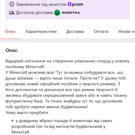
Замовлення під захистом
Доступна доставка
Опис
Характеристики
Доставка
Оплата
Умови п
Опис
Відшукай натхнення на створення унікальних споруд у новому
посібнику Minecraft!
У Minecraft можливо все! Тут ти можеш побудувати все, що
душа забажає — варто лише почати. Проте як? У цьому тобі
допоможе новий офіційний посібник з творчого режиму. З
його допомогою ти дізнаєшся все про режим творчості й
зможеш збудувати середньовічний замок або ж навіть таємну
футуристичну базу. Ти точно знайдеш тут те, що допоможе
тобі здобути омріяні вміння будівельника!
Чому варто придбати:
у довіднику зібрані поради й коментарі від самих
розробників гри та від експертів-будівельників у
Minecraft