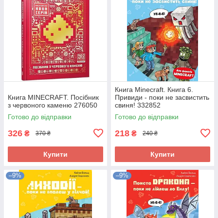
Книга Minecraft. Книга 6.
Книга MINECRAFT. Посібник
Привиди - поки не засвистить
з червоного каменю 276050
свиня! 332852
Готово до відправки
Готово до відправки
326
218
₴
₴
370 ₴
240 ₴
Купити
Купити
–9%
–9%