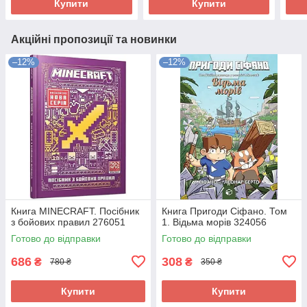
Купити
Купити
Акційні пропозиції та новинки
–12%
–12%
Книга MINECRAFT. Посібник
Книга Пригоди Сіфано. Том
з бойових правил 276051
1. Відьма морів 324056
Готово до відправки
Готово до відправки
686
308
₴
₴
780 ₴
350 ₴
Купити
Купити