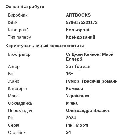
Основні атрибути
Виробник
ARTBOOKS
ISBN
9786175231173
Ілюстрації
Кольорові
Тип паперу
Крейдований
Користувальницькі характеристики
Ілюстратор
Сі Джей Кеннон; Марк
Еллербі
Автор
Зак Ґорман
Вік
16+
Жанр
Гумор; Графічні романи
Категорія
Комікси
Мова
Українська
Обкладинка
М'яка
Перекладач
Олександра Власюк
Рік
2024
Серія
Рік і Морті
Сторінок
24