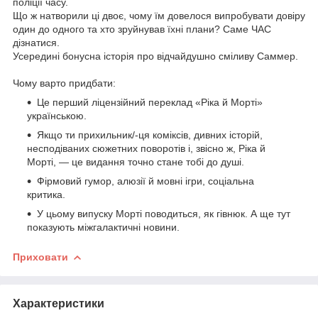
поліції часу.
Що ж натворили ці двоє, чому їм довелося випробувати довіру
один до одного та хто зруйнував їхні плани? Саме ЧАС
дізнатися.
Усередині бонусна історія про відчайдушно сміливу Саммер.
Чому варто придбати:
Це перший ліцензійний переклад «Ріка й Морті»
українською.
Якщо ти прихильник/-ця коміксів, дивних історій,
несподіваних сюжетних поворотів і, звісно ж, Ріка й
Морті, — це видання точно стане тобі до душі.
Фірмовий гумор, алюзії й мовні ігри, соціальна
критика.
У цьому випуску Морті поводиться, як гівнюк. А ще тут
показують міжгалактичні новини.
Приховати
Характеристики