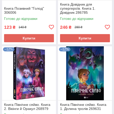
Книга Довідник для
Книга Позивний "Голод"
супергероїв. Книга 1.
306006
Довідник 286785
Готово до відправки
Готово до відправки
123
246
₴
₴
140 ₴
280 ₴
Купити
Купити
–12%
–12%
Книга Північне сяйво. Книга
Книга Північне сяйво. Книга
2. Вікінги й Оракул 268979
1. Долина тролів 269631