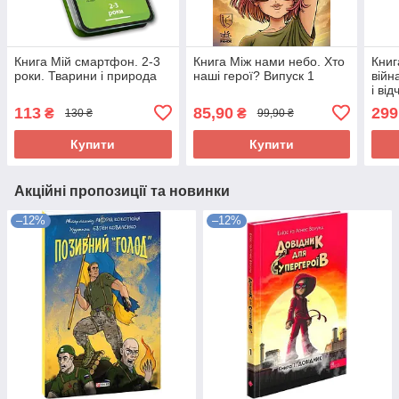
Книга Мій смартфон. 2-3
Книга Між нами небо. Хто
Книг
роки. Тварини і природа
наші герої? Випуск 1
війн
і ві
113
85,90
299
₴
₴
130 ₴
99,90 ₴
Купити
Купити
Акційні пропозиції та новинки
–12%
–12%