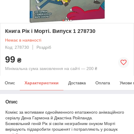
Книга Рік і Морті. Випуск 1 278730
Немає в наявності
Код: 278730
Роздріб
99
₴
Мінімальна сума замовлення на сайті — 200 ₴
Опис
Характеристики
Доставка
Оплата
Умови 
Опис
Комікс за мотивами однойменного епатажного анімаційного
серіалу Дена Гармона й Джастіна Ройланда.
Божевільний геній Рік зі своїм незграбним онуком Морті
вирішують підзаробити грошенят і потрапляють у розшук