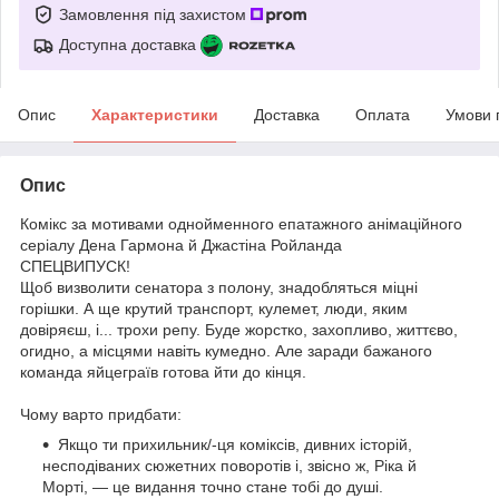
Замовлення під захистом
Доступна доставка
Опис
Характеристики
Доставка
Оплата
Умови 
Опис
Комікс за мотивами однойменного епатажного анімаційного
серіалу Дена Гармона й Джастіна Ройланда
СПЕЦВИПУСК!
Щоб визволити сенатора з полону, знадобляться міцні
горішки. А ще крутий транспорт, кулемет, люди, яким
довіряєш, і... трохи репу. Буде жорстко, захопливо, життєво,
огидно, а місцями навіть кумедно. Але заради бажаного
команда яйцеграїв готова йти до кінця.
Чому варто придбати:
Якщо ти прихильник/-ця коміксів, дивних історій,
несподіваних сюжетних поворотів і, звісно ж, Ріка й
Морті, — це видання точно стане тобі до душі.