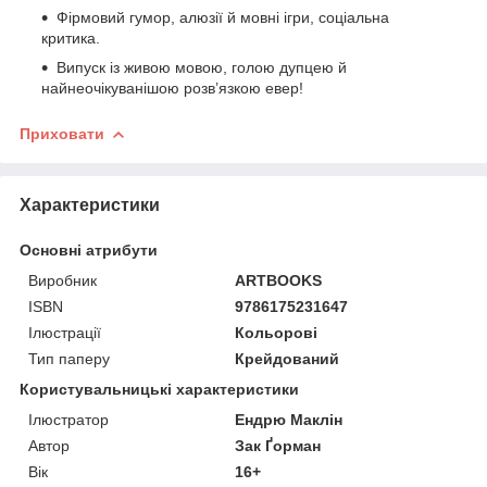
Фірмовий гумор, алюзії й мовні ігри, соціальна
критика.
Випуск із живою мовою, голою дупцею й
найнеочікуванішою розв’язкою евер!
Приховати
Характеристики
Основні атрибути
Виробник
ARTBOOKS
ISBN
9786175231647
Ілюстрації
Кольорові
Тип паперу
Крейдований
Користувальницькі характеристики
Ілюстратор
Ендрю Маклін
Автор
Зак Ґорман
Вік
16+