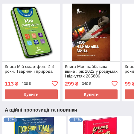
Книга Мій смартфон. 2-3
Книга Моя найбільша
Книг
роки. Тварини і природа
війна : рік 2022 у роздумах
рокі
і відчуттях 265806
113
299
99
₴
₴
130 ₴
340 ₴
Купити
Купити
Акційні пропозиції та новинки
–12%
–12%