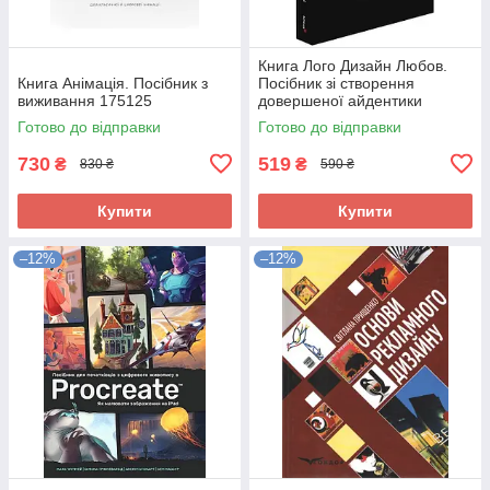
Книга Лого Дизайн Любов.
Книга Анімація. Посібник з
Посібник зі створення
виживання 175125
довершеної айдентики
бренду 275524
Готово до відправки
Готово до відправки
730
519
₴
₴
830 ₴
590 ₴
Купити
Купити
–12%
–12%