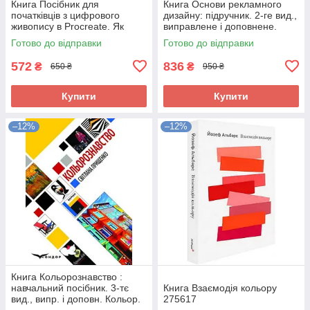
Книга Посібник для
Книга Основи рекламного
початківців з цифрового
дизайну: підручник. 2-ге вид.,
живопису в Procreate. Як
виправлене і доповнене.
малювати зображення на
Прищенко С. В. 303196
Готово до відправки
Готово до відправки
iPad 307840
572
836
₴
₴
650 ₴
950 ₴
Купити
Купити
–12%
–12%
Книга Кольорознавство :
навчальний посібник. 3-тє
Книга Взаємодія кольору
вид., випр. і доповн. Кольор.
275617
вставки. Прищенко С.В.