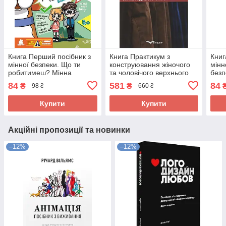
Книга Перший посібник з
Книга Практикум з
Книг
мінної безпеки. Що ти
конструювання жіночого
мінн
робитимеш? Мінна
та чоловічого верхнього
безп
безпека у запитаннях та
одягу за методикою ЄМКО
84
581
84
₴
₴
98 ₴
660 ₴
відповідях
РЕВ. Навчальний
посібник. Н. В.
Купити
Купити
Акційні пропозиції та новинки
–12%
–12%