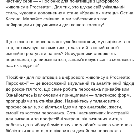
частину серії — «Посібник для початківців з цифрового
живопису в Procreate». Для тих, хто шукає свій унікальний
стиль, чудовим доповненням стане «Кради як митець» Остіна
Клеона. Малюйте сміливо, а ми забезпечимо вас
найкращими підручниками для вашого таланту!
Що є такого в персонажах з улюблених книг, мультфільмів та
ігор, що змушує нас сміятися, плакати й в інший спосіб
емоційно реагувати на них? Як художники створюють
персонажів, що вирізняються, запам’ятовуються і захоплюють
нас як глядачів?
“Посібник для початківців з цифрового живопису в Procreate:
Персонажі” — це всеосяжний візуальний та аналітичний підхід
до розкриття того, що саме робить персонажа привабливим.
Ознайомтесь із ключовими принципами — пластикою форм,
пропорціями та стилізацією. Навчайтесь у талановитих
професіоналів, які діляться ідеями про анатомію, жести,
емоції та костюм персонажа. Сотні наснажливих ілюстрацій
для вивчення та професійні хитрощі від визнаних митців
роблять цю глибоку й змістовну книгу обов’язковою частиною
бібліотеки кожного, хто цікавиться дизайном персонажів.