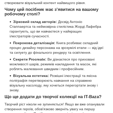
створювати візуальний контент найвищого рівня.
Чому цей посібник має з’явитися на вашому
робочому столі?
Зірковий склад авторів:
Досвід Антоніо
Стаппаертса та неймовірна стилістика Жорді Лафебра
гарантують, що ви навчаєтеся у найкращих
ілюстраторів сучасності.
Покрокова деталізація:
Книга розбиває складний
процес дизайну персонажа на зрозумілі етапи — від ідеї
та силуету до фінального рендеру та освітлення.
Секрети Procreate:
Ви дізнаєтеся про приховані
можливості шарів, режимів накладання та масок, які
роблять малювання швидким і професійним.
Візуальна естетика:
Розкішні ілюстрації та якісна
поліграфія перетворюють навчання на справжню
візуальну насолоду, яку хочеться перегортати знову і
знову.
Що ще додати до творчої колекції на IT-Baza?
Творчий ріст ніколи не зупиняється! Якщо ви вже опанували
створення героїв, обов'язково зверніть увагу на першу