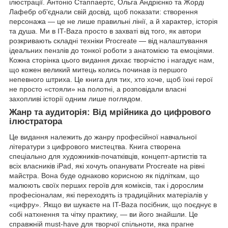
ілюстрації. Антоніо Стаппаертс, Ольга Андрієнко та Жорді
Лафебр об'єднали свій досвід, щоб показати: створення
персонажа — це не лише правильні лінії, а й характер, історія
та душа. Ми в IT-Baza просто в захваті від того, як автори
розкривають складні техніки Procreate — від налаштування
ідеальних пензлів до тонкої роботи з анатомією та емоціями.
Кожна сторінка цього видання дихає творчістю і нагадує нам,
що кожен великий митець колись починав із першого
непевного штриха. Це книга для тих, хто хоче, щоб їхні герої
не просто «стояли» на полотні, а розповідали власні
захопливі історії одним лише поглядом.
Жанр та аудиторія: Від мрійника до цифрового
ілюстратора
Це видання належить до жанру професійної навчальної
літератури з цифрового мистецтва. Книга створена
спеціально для художників-початківців, концепт-артистів та
всіх власників iPad, які хочуть опанувати Procreate на рівні
майстра. Вона буде однаково корисною як підліткам, що
малюють своїх перших героїв для коміксів, так і дорослим
професіоналам, які переходять із традиційних матеріалів у
«цифру». Якщо ви шукаєте на IT-Baza посібник, що поєднує в
собі натхнення та чітку практику, — ви його знайшли. Це
справжній must-have для творчої спільноти, яка прагне