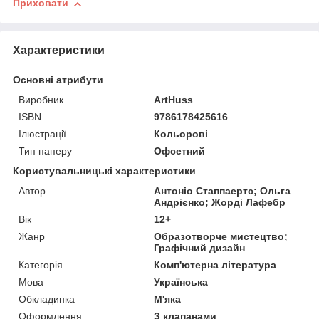
Приховати
Характеристики
Основні атрибути
Виробник
ArtHuss
ISBN
9786178425616
Ілюстрації
Кольорові
Тип паперу
Офсетний
Користувальницькі характеристики
Автор
Антоніо Стаппаертс; Ольга
Андрієнко; Жорді Лафебр
Вік
12+
Жанр
Образотворче мистецтво;
Графічний дизайн
Категорія
Комп'ютерна література
Мова
Українська
Обкладинка
М'яка
Оформлення
З клапанами