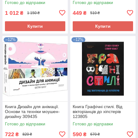
Готово до відправки
Готово до відправки
303188
1 012
449
₴
₴
1 150 ₴
510 ₴
Купити
Купити
–12%
–12%
Книга Дизайн для анімації.
Книга Графічні стилі. Від
Основи та техніки моушен-
вікторіанців до хіпстерів
дизайну 309435
123805
Готово до відправки
Готово до відправки
722
590
₴
₴
820 ₴
670 ₴