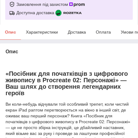
Замовлення під захистом
Доступна доставка
Опис
Характеристики
Доставка
Оплата
Умови п
Опис
«Посібник для початківців з цифрового
живопису в Procreate 02: Персонажі» —
Ваш шлях до створення легендарних
героїв
Ви коли-небудь відчували той особливий трепет, коли чистий
екран iPad раптом перетворюється на вікно в інший світ, де
оживає ваш перший персонаж? Книга «Посібник для
початківців з цифрового живопису в Procreate 02: Персонажі»
— це не просто збірка інструкцій, це дбайливий наставник,
який візьме вас за руку і проведе за лаштунки професійної