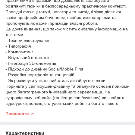
практичними вправами, що дозволяють застосувати
розглянуті техніки в безпосередньому практичному контексті.
Провідні фахівці галузі, новатори та висхідні зірки діляться
своїм професійним баченням, особистими історіями та
пропонують як наочні приклади власні роботи.
Це друге видання, що також містить оновлену інформацію на
такі теми:
- Техніки ілюстрування
- Типографія
- Композитинг
- Візуальний сторітелінг
- Інтеграція 3D-елементів
- Підходи до дизайну Social/Mobile First
- Розробка портфоліо та концепцій
- Як розвинути унікальний стиль дизайнуі не тільки
Пориньте у світ моушен-дизайну та опануйте основні прийоми
цього багатогранного інноваційного середовища. На
супровідному веб-сайті (routledge.com/cw/shaw) ви знайдете
відеоуроки, колекцію студентських робіт та багато іншого.
Приховати
Характеристики