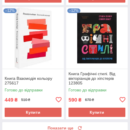
–12%
–12%
Книга Графічні стилі. Від
Книга Взаємодія кольору
вікторіанців до хіпстерів
275617
123805
Готово до відправки
Готово до відправки
449
590
₴
₴
510 ₴
670 ₴
Купити
Купити
Показати ще