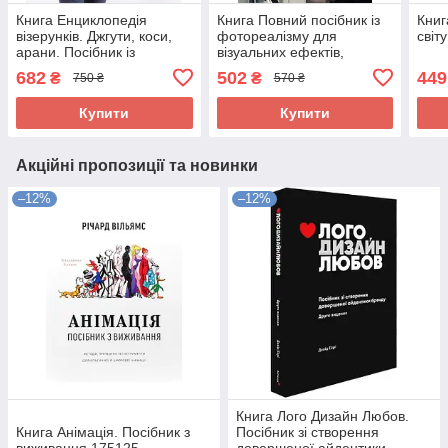
Книга Енциклопедія
Книга Повний посібник із
Книг
візерунків. Джгути, коси,
фотореалізму для
світ
арани. Посібник із
візуальних ефектів,
плетіння та дизайну
візуалізації та ігор 336229
682
502
449
₴
₴
750 ₴
570 ₴
271633
Купити
Купити
Акційні пропозиції та новинки
–12%
–12%
Книга Лого Дизайн Любов.
Книга Анімація. Посібник з
Посібник зі створення
виживання 175125
довершеної айдентики