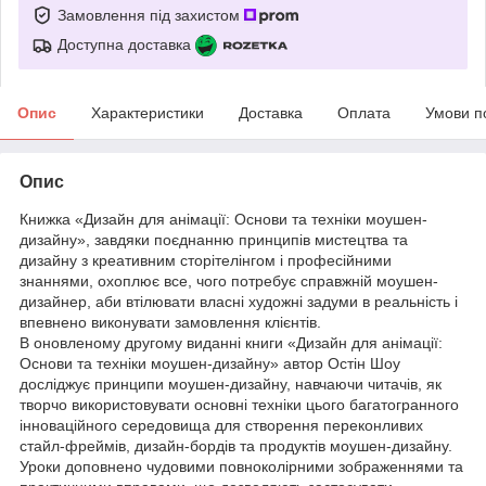
Замовлення під захистом
Доступна доставка
Опис
Характеристики
Доставка
Оплата
Умови п
Опис
Книжка «Дизайн для анімації: Основи та техніки моушен-
дизайну», завдяки поєднанню принципів мистецтва та
дизайну з креативним сторітелінгом і професійними
знаннями, охоплює все, чого потребує справжній моушен-
дизайнер, аби втілювати власні художні задуми в реальність і
впевнено виконувати замовлення клієнтів.
В оновленому другому виданні книги «Дизайн для анімації:
Основи та техніки моушен-дизайну» автор Остін Шоу
досліджує принципи моушен-дизайну, навчаючи читачів, як
творчо використовувати основні техніки цього багатогранного
інноваційного середовища для створення переконливих
стайл-фреймів, дизайн-бордів та продуктів моушен-дизайну.
Уроки доповнено чудовими повноколірними зображеннями та