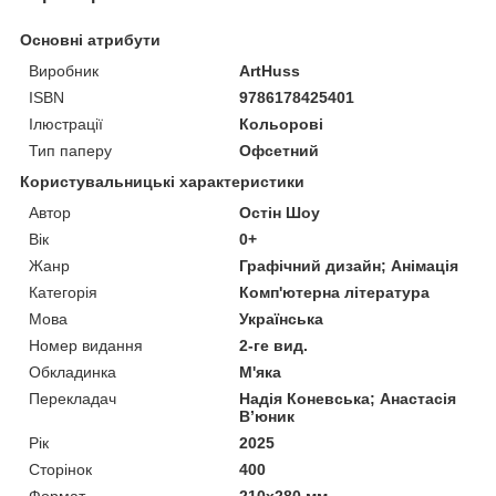
Основні атрибути
Виробник
ArtHuss
ISBN
9786178425401
Ілюстрації
Кольорові
Тип паперу
Офсетний
Користувальницькі характеристики
Автор
Остін Шоу
Вік
0+
Жанр
Графічний дизайн; Анімація
Категорія
Комп'ютерна література
Мова
Українська
Номер видання
2-ге вид.
Обкладинка
М'яка
Перекладач
Надія Коневська; Анастасія
В’юник
Рік
2025
Сторінок
400
Формат
210х280 мм