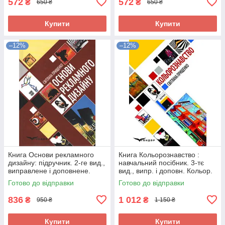
572
572
₴
₴
650 ₴
650 ₴
Купити
Купити
–12%
–12%
Книга Основи рекламного
Книга Кольорознавство :
дизайну: підручник. 2-ге вид.,
навчальний посібник. 3-тє
виправлене і доповнене.
вид., випр. і доповн. Кольор.
Прищенко С. В. 303196
вставки. Прищенко С.В.
Готово до відправки
Готово до відправки
303188
836
1 012
₴
₴
950 ₴
1 150 ₴
Купити
Купити