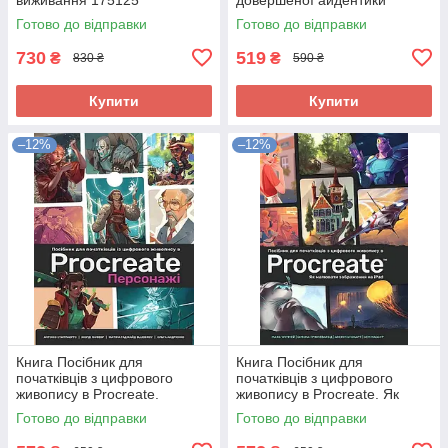
бренду 275524
Готово до відправки
Готово до відправки
730
519
₴
₴
830 ₴
590 ₴
Купити
Купити
–12%
–12%
Книга Посібник для
Книга Посібник для
початківців з цифрового
початківців з цифрового
живопису в Procreate.
живопису в Procreate. Як
Персонажі 336877
малювати зображення на
Готово до відправки
Готово до відправки
iPad 307840