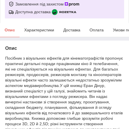
Замовлення під захистом
Доступна доставка
Опис
Характеристики
Доставка
Оплата
Умови п
Опис
Посібник з візуальних ефектів для кінематографістів пропонує
практичні детальні поради працівникам кіно й телебачення,
які не спеціалізуються на візуальних ефектах. Для багатьох
режисерів, продюсерів, режисерів монтажу та кінооператорів
візуальні ефекти часто залишаються недостатньо зрозумілим
аспектом медіавиробництва.У цій книжці Еран Дінур,
визнаний спеціаліст у цій галузі, знайомить читачів із
візуальними ефектами з погляду режисера. Він надає
вичерпні настанови зі створення задуму, проєктування,
складання бюджету, планування, фільмування й огляду
візуальних ефектів від початкового й до завершального етапів
виробництва. Книжка допоможе глибше зрозуміти робочі
процеси 3D, 2D й 2,5D; різні інструменти створення