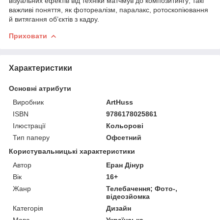
візуальних ефектів від техніки матчмув до композитингу; такі
важливі поняття, як фотореалізм, паралакс, ротоскопіювання
й витягання об’єктів з кадру.
Приховати
Характеристики
Основні атрибути
Виробник
ArtHuss
ISBN
9786178025861
Ілюстрації
Кольорові
Тип паперу
Офсетний
Користувальницькі характеристики
Автор
Еран Дінур
Вік
16+
Жанр
Телебачення; Фото-,
відеозйомка
Категорія
Дизайн
Мова
Українська