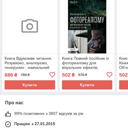
Книга Вдумливе читання.
Книга Повний посібник із
Книг
Розуміємо, аналізуємо,
фотореалізму для
Кіне
генеруємо : навчальний
візуальних ефектів,
Об’є
посібник для 4-го класу.(з
візуалізації та ігор 336229
мов
686
502
502
₴
₴
780 ₴
570 ₴
голограмою) 16381
Купити
Купити
Про нас
99% позитивних з 3807 відгуків за рік
Працює з 27.01.2015