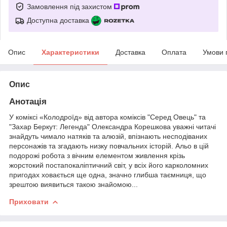
Замовлення під захистом
Доступна доставка
Опис
Характеристики
Доставка
Оплата
Умови 
Опис
Анотація
У коміксі «Колодроїд» від автора коміксів "Серед Овець" та
"Захар Беркут: Легенда" Олександра Корешкова уважні читачі
знайдуть чимало натяків та алюзій, впізнають несподіваних
персонажів та згадають низку повчальних історій. Альо в цій
подорожі робота з вічним елементом живлення крізь
жорстокий постапокаліптичний світ, у всіх його карколомних
пригодах ховається ще одна, значно глибша таємниця, що
зрештою виявиться такою знайомою...
Приховати