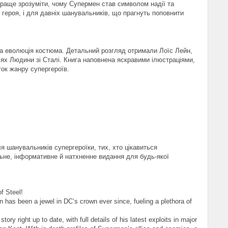
 краще зрозуміти, чому Супермен став символом надії та
 героя, і для давніх шанувальників, що прагнуть поповнити
 та еволюція костюма. Детальний розгляд отримали Лоїс Лейн,
лях Людини зі Сталі. Книга наповнена яскравими ілюстраціями,
ок жанру супергероїв.
ля шанувальників супергероїки, тих, хто цікавиться
льне, інформативне й натхненне видання для будь-якої
f Steel!
has been a jewel in DC’s crown ever since, fueling a plethora of
ry right up to date, with full details of his latest exploits in major