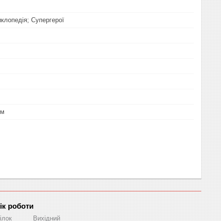
иклопедія; Супергерої
мм
ік роботи
ілок
Вихідний