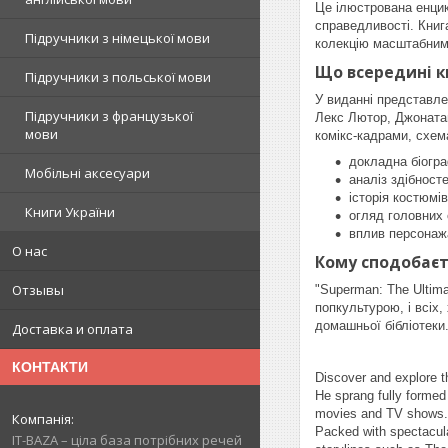
Це ілюстрована енцик
справедливості. Книг
Підручники з німецької мови
колекцію масштабним
Що всередині к
Підручники з польської мови
У виданні представле
Підручники з французької
Лекс Лютор, Джонатан
мови
комікс-кадрами, схем
докладна біогра
Мобільні аксесуари
аналіз здібност
історія костюмів
Книги України
огляд головних с
вплив персонажа
О нас
Кому сподобаєт
Отзывы
"Superman: The Ultima
попкультурою, і всіх
домашньої бібліотеки
Доставка и оплата
КОНТАКТИ
Discover and explore t
He sprang fully formed
movies and TV shows.
Packed with spectacular
IT-BAZA – ціла база потрібних речей