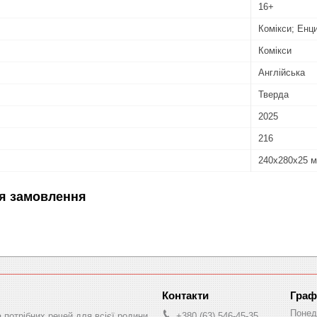
16+
Комікси; Енц
Комікси
Англійська
Тверда
2025
216
240х280х25 
я замовлення
Граф
Понед
а потрібних речей для всієї родини
+380 (63) 546-45-35