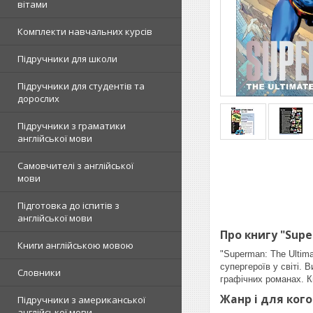
вітами
Комплекти навчальних курсів
Підручники для школи
Підручники для студентів та
дорослих
Підручники з граматики
англійської мови
Самовчителі з англійської
мови
Підготовка до іспитів з
англійської мови
Про книгу "Supe
Книги англійською мовою
"Superman: The Ultim
супергероїв у світі. 
Словники
графічних романах. Кн
Жанр і для ког
Підручники з американської
англійської мови