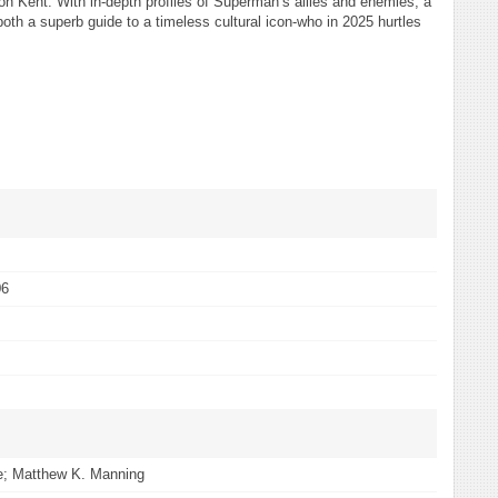
 Kent. With in-depth profiles of Superman’s allies and enemies, a
h a superb guide to a timeless cultural icon-who in 2025 hurtles
06
e; Matthew K. Manning