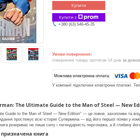
Купити
Купити з
+380 (63) 546-45-35
повернення товару протягом 14 днів
за домо
У компанії підключені електронні платежі. Те
rman: The Ultimate Guide to the Man of Steel — New Ed
ate Guide to the Man of Steel — New Edition" — це повне, захопливе та 
Видання простежує всю історію Супермена — від його першої появи у комі
ига розкриває не лише силу і легендарність персонажа, а й глибину його
о призначена книга