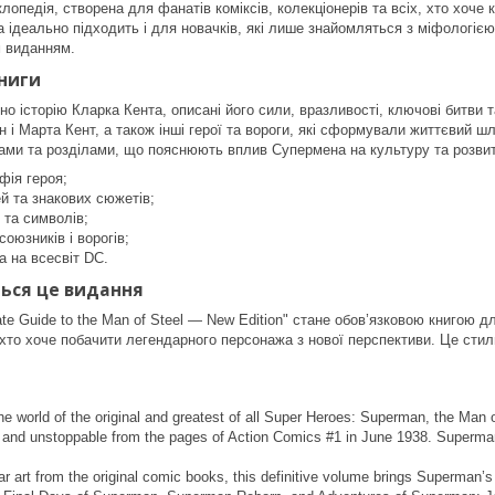
лопедія, створена для фанатів коміксів, колекціонерів та всіх, хто хоче
а ідеально підходить і для новачків, які лише знайомляться з міфологією
 виданням.
ниги
но історію Кларка Кента, описані його сили, вразливості, ключові битви
 і Марта Кент, а також інші герої та вороги, які сформували життєвий ш
ами та розділами, що пояснюють вплив Супермена на культуру та розвит
фія героя;
ей та знакових сюжетів;
 та символів;
оюзників і ворогів;
 на всесвіт DC.
ься це видання
te Guide to the Man of Steel — New Edition" стане обов’язковою книгою д
, хто хоче побачити легендарного персонажа з нової перспективи. Це сти
.
he world of the original and greatest of all Super Heroes: Superman, the Man o
 and unstoppable from the pages of Action Comics #1 in June 1938. Superman 
 art from the original comic books, this definitive volume brings Superman’s sto