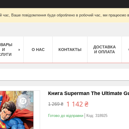
й час, Ваше повідомлення буде оброблено в робочий час, ми працюємо вт-
ОВАРЫ
ДОСТАВКА
И
О НАС
КОНТАКТЫ
И ОПЛАТА
СЛУГИ
Книга Superman The Ultimate Gui
1 142 ₴
1 269 ₴
Готово до відправки
Код:
318925