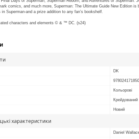
e Final Days of Superman, Superman Reborn, and Adventures of Superman: Jon
dmark comics, and much more, Superman: The Ultimate Guide New Edition is bot
in Superman-and a prize addition to any fan’s bookshelf.
ated characters and elements © & ™ DC. (s24)
и
ути
DK
97802417185
Кольорові
Крейдований
Новий
цькі характеристики
Daniel Wallac