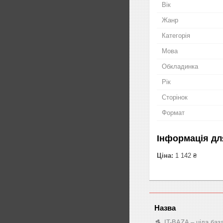
Вік
Жанр
Категорія
Мова
Обкладинка
Рік
Сторінок
Формат
Інформація дл
Ціна:
1 142 ₴
IT-BAZA – ціла баз