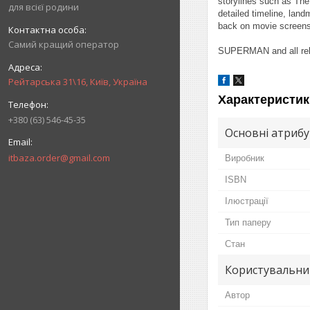
storylines such as Th
для всієї родини
detailed timeline, lan
back on movie screens 
Самий кращий оператор
SUPERMAN and all rel
Рейтарська 31\16, Київ, Україна
Характеристик
+380 (63) 546-45-35
Основні атриб
itbaza.order@gmail.com
Виробник
ISBN
Ілюстрації
Тип паперу
Стан
Користувальни
Автор