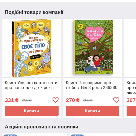
Подібні товари компанії
Книга Усе, що варто знати
Книга Поговоримо про
Книга
про наше тіло до 7 років
любов. Від 3 років 236380
про 
люб
331
270
307
₴
₴
390 ₴
300 ₴
Купити
Купити
Акційні пропозиції та новинки