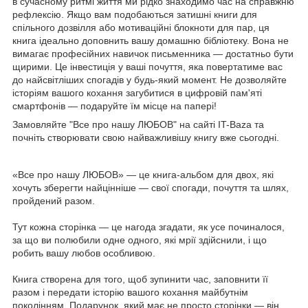
в сучасному ритмі життя ми рідко знаходимо час на справжню
рефлексію. Якщо вам подобаються затишні книги для
спільного дозвілля або мотиваційні блокноти для пар, ця
книга ідеально доповнить вашу домашню бібліотеку. Вона не
вимагає професійних навичок письменника — достатньо бути
щирими. Це інвестиція у ваші почуття, яка повертатиме вас
до найсвітліших спогадів у будь-який момент. Не дозволяйте
історіям вашого кохання загубитися в цифровій пам'яті
смартфонів — подаруйте їм місце на папері!
Замовляйте "Все про нашу ЛЮБОВ" на сайті IT-Baza та
почніть створювати свою найважливішу книгу вже сьогодні.
«Все про нашу ЛЮБОВ» — це книга-альбом для двох, які
хочуть зберегти найцінніше — свої спогади, почуття та шлях,
пройдений разом.
Тут кожна сторінка — це нагода згадати, як усе починалося,
за що ви полюбили одне одного, які мрії здійснили, і що
робить вашу любов особливою.
Книга створена для того, щоб зупинити час, заповнити її
разом і передати історію вашого кохання майбутнім
поколінням. Подарунок, який має не просто сторінки — він