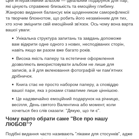
Цей інтерактивний альбом — ідеальний подарунок для пар,
які цінують справжню близькість та емоційну глибину.
Жанрово видання балансує між щоденником саморефлексії
та творчим блокнотом, що робить його незамінним для тих,
хто хоче зміцнити свій емоційний зв'язок. Ось чому вона варта
вашої уваги:
Унікальна структура запитань та завдань допоможе
вам відкрити одне одного з нових, несподіваних сторін,
навіть якщо ви разом вже багато років.
Висока якість паперу та естетичне оформлення
дозволяють використовувати альбом не лише для
записів, а й для вклеювання фотографій чи пам'ятних
дрібничок.
Книга стає не просто набором паперу, а сповіддю
вашої пари, яка з роками ставатиме лише ціннішою.
Це надзвичайно емоційний подарунок на річницю,
весілля, День святого Валентина або момент, коли
хочеться без слів сказати: "Дякую, що ти є".
Чому варто обрати саме "Все про нашу
ЛЮБОВ"?
Подібні видання часто називають "ліками для стосунків", адже