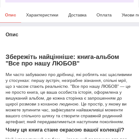
Опис
Характеристики
Доставка
Оплата
Умови п
Опис
Збережіть найцінніше: книга-альбом
"Все про нашу ЛЮБОВ"
Ми часто забуваємо про дрібниці, які роблять нас щасливими
у стосунках: першу зустріч, незграбне зізнання, спільні мрії,
що з часом стають реальністю. "Все про нашу ЛЮБОВ" — це
не просто книга, це ваша особиста історія, оформлена у
вишуканий альбом, де кожна сторінка є запрошенням до
щирої розмови з коханою людиною. Це простір, у якому ви
можете зупинити час, зафіксувати найважливіші моменти
вашого спільного шляху та створити справжній родинний
артефакт, який передаватиметься наступним поколінням.
Чому ця книга стане окрасою вашої колекції?