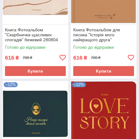
Книга Фотоальбом
Книга Фотоальбом для
"Скарбничка щасливих
песика "Історія мого
спогадів" бежевий 280804
найкращого друга"
коричневий 297420
Готово до відправки
Готово до відправки
616
616
₴
₴
700 ₴
700 ₴
Купити
Купити
–12%
–12%