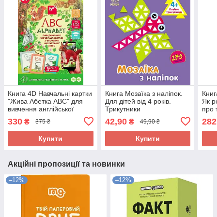
Книга 4D Навчальні картки
Книга Мозаїка з наліпок.
Книг
"Жива Абетка ABC" для
Для дітей від 4 років.
Як р
вивчення англійської
Трикутники
про 
мови. З доповненою
стос
330
42,90
282
₴
₴
375 ₴
49,90 ₴
реальністю та звуком
325614
Купити
Купити
Акційні пропозиції та новинки
–12%
–12%