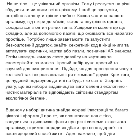
Наше тіло – це унікальний організм. Тому і реагуємо на різні
збудники ти чинники всі по-різному. І щоб це зрозуміти,
потрібно заглянути трішки глибше. Кожна частина нашого
організму, від шкіри до м'язів, кісток та внутрішніх органів,
складається з клітин різних типів. Усвідомити малечі це ще
складно, але за допомогою пазлів, що оживають все набагато
простіше. Потрібно лише завантажити та запустити
безкоштовний додаток, знайти секретний код в кінці книги та
активувати картинки, картки або пазли, позначені АR значком.
Потім наведіть камеру свого девайсу на картинку та
спостерігайте за магією. Ігровий набір дуже простий та
зручний для використання. Підійде, як для проведення часу в
колі сім’ї так і як розважальні ігри в компанії друзів. Крім того,
це чудовий подарунок дитині на будь-яке свято. Зверніть
увагу, що всі набори видавництва виготовлені з екологічно -
чистих матеріалів та відповідають світовим стандартам
екологічної безпеки.
В даному наборі дитина знайде яскраві ілюстрації та багато
цікавої інформації про те, як влаштоване наше тіло,
зануриться в дивовижні факти про різні системи людського
організму, отримає поради як дбати про своє здоров’я та
вести здоровий спосіб життя. Адже важливо, щоб діти