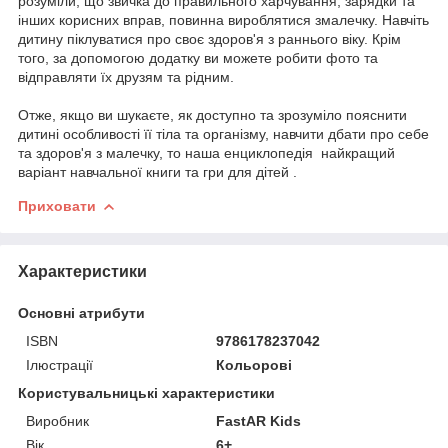
розуміли, що звичка до правильного харчування, зарядки та
інших корисних вправ, повинна вироблятися змалечку. Навчіть
дитину піклуватися про своє здоров'я з раннього віку. Крім
того, за допомогою додатку ви можете робити фото та
відправляти їх друзям та рідним.
Отже, якщо ви шукаєте, як доступно та зрозуміло пояснити
дитині особливості її тіла та організму, навчити дбати про себе
та здоров'я з малечку, то наша енциклопедія найкращий
варіант навчальної книги та гри для дітей .
Приховати
Характеристики
Основні атрибути
ISBN
9786178237042
Ілюстрації
Кольорові
Користувальницькі характеристики
Виробник
FastAR Kids
Вік
6+