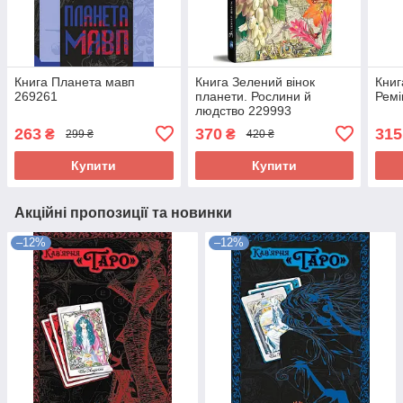
Книга Планета мавп
Книга Зелений вінок
Книг
269261
планети. Рослини й
Ремі
людство 229993
263
370
315
₴
₴
299 ₴
420 ₴
Купити
Купити
Акційні пропозиції та новинки
–12%
–12%