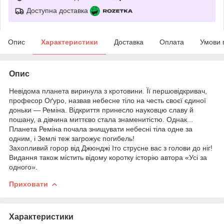
Доступна доставка
Опис
Характеристики
Доставка
Оплата
Умови 
Опис
Невідома планета виринула з кротовини. Її першовідкривач,
професор Оґуро, назвав небесне тіло на честь своєї єдиної
доньки — Реміна. Відкриття принесло науковцю славу й
пошану, а дівчина миттєво стала знаменитістю. Однак...
Планета Реміна почала знищувати небесні тіла одне за
одним, і Землі теж загрожує погибель!
Захопливий горор від Джюнджі Іто струсне вас з голови до ніг!
Видання також містить відому коротку історію автора «Усі за
одного».
Приховати
Характеристики