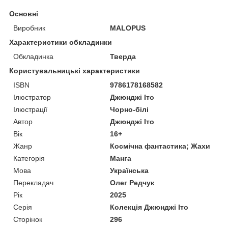
Основні
Виробник
MALOPUS
Характеристики обкладинки
Обкладинка
Тверда
Користувальницькі характеристики
ISBN
9786178168582
Ілюстратор
Джюнджі Іто
Ілюстрації
Чорно-білі
Автор
Джюнджі Іто
Вік
16+
Жанр
Космічна фантастика; Жахи
Категорія
Манга
Мова
Українська
Перекладач
Олег Редчук
Рік
2025
Серія
Колекція Джюнджі Іто
Сторінок
296